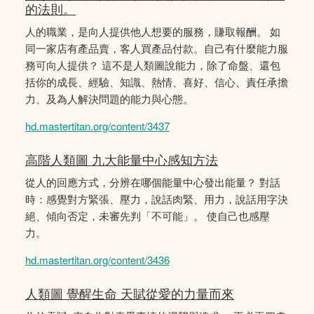
的法則。
人的職業，是向人提供他人想要的服務，賺取報酬。 如
同一家店有產品賣，客人買產品付款。自己有什麼能力服
務可向人提供？ 這不是人類圖說能力，除了命盤、還包
括你的成長、經驗、知識、熱情、喜好、信心、責任承擔
力、及為人解決問題的能力與心態。
hd.mastertitan.org/content/3437
高階人類圖 九大能量中心感知方法
從人的回應方式，分辨在哪個能量中心發出能量？ 對話
時：感覺對方緊張、壓力，說話肉緊、用力，說話用字決
絕、傾向否定，未審先判「不可能」。 使自己也感壓
力。
hd.mastertitan.org/content/3436
人類圖 覺醒生命 天賦從愛的力量而來