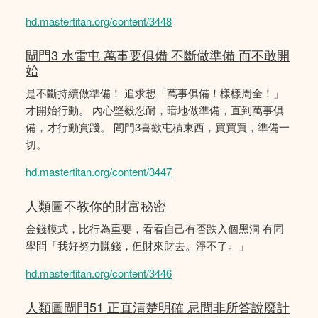
hd.mastertitan.org/content/3448
閘門3 水雷屯 萬事要俱備 不斷做準備 而不敢開
始
是不斷持續做準備！ 追求想「萬事俱備！樣樣周全！」
才開始行動。 內心堅毅忍耐，暗地做準備，直到萬事俱
備，才行動實踐。 閘門3喜歡屯積東西，買買買，準備一
切。
hd.mastertitan.org/content/3447
人類圖不教你的財富秘密
金錢模式，比行為重要，看看自己有否跌入個黑洞 有同
學問「我好努力賺錢，但財來財去。淨不了。」
hd.mastertitan.org/content/3446
人類圖閘門51 正直清楚明確 忌問非所答說廢計