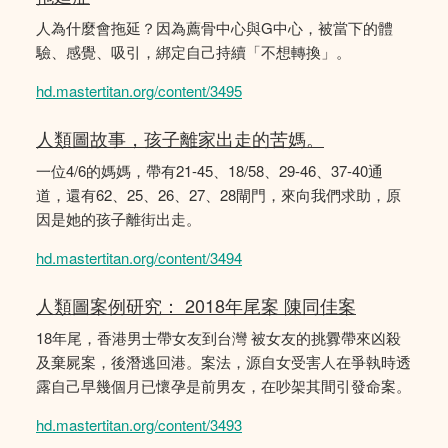
人為什麼會拖延？因為薦骨中心與G中心，被當下的體
驗、感覺、吸引，綁定自己持續「不想轉換」。
hd.mastertitan.org/content/3495
人類圖故事，孩子離家出走的苦媽。
一位4/6的媽媽，帶有21-45、18/58、29-46、37-40通
道，還有62、25、26、27、28閘門，來向我們求助，原
因是她的孩子離街出走。
hd.mastertitan.org/content/3494
人類圖案例研究： 2018年尾案 陳同佳案
18年尾，香港男士帶女友到台灣 被女友的挑釁帶來凶殺
及棄屍案，後潛逃回港。案法，源自女受害人在爭執時透
露自己早幾個月已懷孕是前男友，在吵架其間引發命案。
hd.mastertitan.org/content/3493