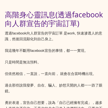
高階身心靈訊息(透過facebook
向人群宣告的宇宙訂單)
透過facebook向人群宣告的宇宙訂單 是work, 快速滲透人的意
識，然後回流顯化到自己身上。
我這幾年不斷用facebook宣告的事情，都一一實現。
只是時間是無法預料。
但依然相信，一直說，一直向前， 就會在合當時機出現。
過去那些說我發夢、自在、騙人、妙想天開的人都一一跌了眼
鏡。
勇於表達，宣告自己想要，說為「自己已經擁有完成」，越多