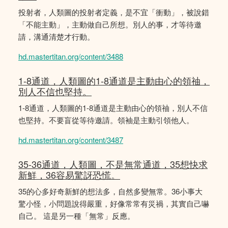
投射者，人類圖的投射者定義，是不宜「衝動」，被說錯
「不能主動」，主動做自己所想。別人的事，才等待邀
請，溝通清楚才行動。
hd.mastertitan.org/content/3488
1-8通道，人類圖的1-8通道是主動由心的領䄂，
別人不信也堅持。
1-8通道，人類圖的1-8通道是主動由心的領䄂，別人不信
也堅持。不要盲從等待邀請。領袖是主動引領他人。
hd.mastertitan.org/content/3487
35-36通道，人類圖，不是無常通道，35想快求
新鮮，36容易驚訝恐慌。
35的心多好奇新鮮的想法多，自然多變無常。36小事大
驚小怪，小問題說得嚴重，好像常常有災禍，其實自己嚇
自己。 這是另一種「無常」反應。