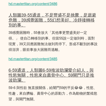
hd.mastertitan.org/content/3486
人類圖39-55通道，不是豐盛不是挑釁，是迴避
危難，39感覺困難，55幻想美好。冷靜後轉移
別的事。
39感覺困難時，55會放大「其他事更豐盛美好一定
得。」 使自己轉移別的事。但當55說一定做到時，面對
現實，39又回應困難無法做到而停下。形成不斷別的事說
得澎湃，眼前事放大困難而逃離。
hd.mastertitan.org/content/3485
6-59通道，人類圖6-59推波助瀾愛介紹人，與
性慾無關，性慾來自薦骨中心。59閘門只是推
波助瀾。
59-6 與性欲 無直接關係，給閘門59的平反😂😂，性慾、
性趣，來自臍輪、薦骨中心的原動力，作為動物的繁殖慾
望，與閘門無關。