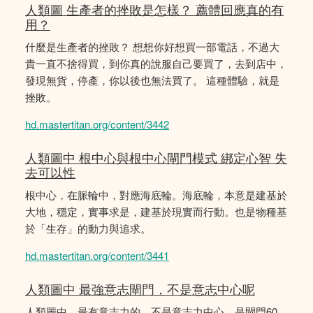
人類圖 生產者的挫敗是怎樣？ 薦體回應真的有
用？
什麼是生產者的挫敗？ 想想你好想買一部電話，不過大
貴一直不捨得買，到你真的說服自己要買了，去到店中，
發現無貨，停產，你以後也無法買了。 這種體驗，就是
挫敗。
hd.mastertitan.org/content/3442
人類圖中 根中心與根中心閘門模式 綁定心智 失
去可以性
根中心，在脈輪中，對應海底輪。海底輪，本意是建基於
大地，穩定，實事求是，建基於現實而行動。也是物種基
於「生存」的動力與追求。
hd.mastertitan.org/content/3441
人類圖中 最強意志閘門，不是意志中心呢
人類圖中，最有意志力的，不是意志力中心。是閘門60，