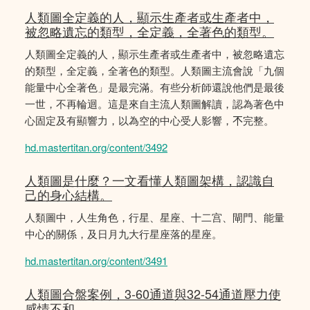
人類圖全定義的人，顯示生產者或生產者中，
被忽略遺忘的類型，全定義，全著色的類型。
人類圖全定義的人，顯示生產者或生產者中，被忽略遺忘
的類型，全定義，全著色的類型。人類圖主流會說「九個
能量中心全著色」是最完滿。有些分析師還說他們是最後
一世，不再輪迴。這是來自主流人類圖解讀，認為著色中
心固定及有顯響力，以為空的中心受人影響，𣎴完整。
hd.mastertitan.org/content/3492
人類圖是什麼？一文看懂人類圖架構，認識自
己的身心結構。
人類圖中，人生角色，行星、星座、十二宫、閘門、能量
中心的關係，及日月九大行星座落的星座。
hd.mastertitan.org/content/3491
人類圖合盤案例，3-60通道與32-54通道壓力使
感情不和