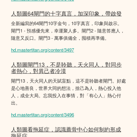
人類圖64閘門的十字真言，加深印象，帶啟發
全新編寫的64閘門10字金句，10字真言，印象與啟示。
閘門1 - 預感優先來，幸運聚人多。閘門2 - 隨意答應人，
隨意又反口。閘門3 - 萬事俱備全，囤積再準備。
hd.mastertitan.org/content/3497
人類圖閘門13，不是聆聽，天火同人，對同步
者熱心，對異己者冷漠
閘門13，天火同人的天賦盲點，這不是聆聽者閘門。好處
是心地善良，世界大同的想法，捨己為人，熱心投入他
人，成全大局。忘我投入在事情，對「有心人」熱心付
出。
hd.mastertitan.org/content/3496
人類圖看拖延症，認識薦骨中心如何制約形成
拖延症