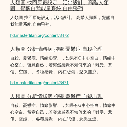
人類圖 找回原廠設定，活出設計。高階人類
圖，覺醒自我能量系統 自由飛翔
人類圖 找回原廠設定，活出設計。 高階人類圖，覺醒自
我能量系統 自由飛翔。
hd.mastertitan.org/content/3472
人類圖 分析情緒病 抑鬱 憂鬱症 自殺心理
自殺、憂鬱症、情緒影響、，如果有G中心空白，情緒中
心空白。留意自己，若突然感覺不知何來的「難受、悲
傷、空虛、」各種感覺， 內在悲傷，慾哭無淚。
hd.mastertitan.org/content/3471
人類圖 分析情緒病 抑鬱 憂鬱症 自殺心理
自殺、憂鬱症、情緒影響、，如果有G中心空白，情緒中
心空白。留意自己，若突然感覺不知何來的「難受、悲
傷、空虛、」各種感覺， 內在悲傷，慾哭無淚。