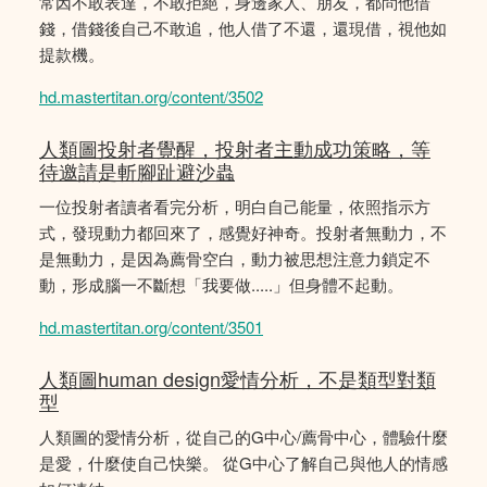
常因不敢表達，不敢拒絕，身邊家人、朋友，都問他借
錢，借錢後自己不敢追，他人借了不還，還現借，視他如
提款機。
hd.mastertitan.org/content/3502
人類圖投射者覺醒，投射者主動成功策略，等
待邀請是斬腳趾避沙蟲
一位投射者讀者看完分析，明白自己能量，依照指示方
式，發現動力都回來了，感覺好神奇。投射者無動力，不
是無動力，是因為薦骨空白，動力被思想注意力鎖定不
動，形成腦一不斷想「我要做.....」但身體不起動。
hd.mastertitan.org/content/3501
人類圖human design愛情分析，不是類型對類
型
人類圖的愛情分析，從自己的G中心/薦骨中心，體驗什麼
是愛，什麼使自己快樂。 從G中心了解自己與他人的情感