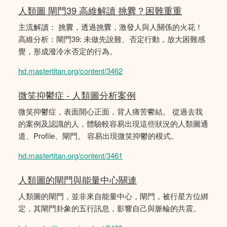
人類圖 閘門39 高維解讀 挑釁？困難重重
主流解讀： 挑釁，透過挑釁，激發人與人關係的火花！
高維分析：閘門39: 未做先說難、否定行動，放大困難感
覺，形成潑冷水否定的行為。
hd.mastertitan.org/content/3462
微笑抑鬱症 - 人類圖分析案例
微笑抑鬱症，表面開心正面，背人痛苦鬰結。 從過去我
的案例及認識的人，體驗較容易出現這些狀況的人類圖通
道、Profile、閘門。 容易出現微笑抑鬱的模式。
hd.mastertitan.org/content/3461
人類圖的閘門與能量中心關連
人類圖的閘門，並非來自能量中心，閘門，被行星方位綁
定，其閘門卦象的五行訊息，影響自己與脈輪的共震。