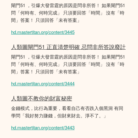
閘門51 ，引爆大發雷霆的原因是問非所答！ 如果閘門51
問「何時有、何時完成」 只須要回答「時間」 沒有「時
間」答案！ 只須回答「未有答案」
hd.mastertitan.org/content/3445
人類圖閘門51 正直清楚明確 忌問非所答說廢計
閘門51 ，引爆大發雷霆的原因是問非所答！ 如果閘門51
問「何時有、何時完成」 只須要回答「時間」 沒有「時
間」答案！ 只須回答「未有答案」
hd.mastertitan.org/content/3444
人類圖不教你的財富秘密
金錢模式，比行為重要，看看自己有否跌入個黑洞 有同
學問「我好努力賺錢，但財來財去。淨不了。」
hd.mastertitan.org/content/3443