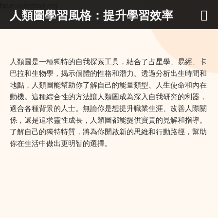
hd.mastertitan.org
人類圖學習風格：提升學習效率
人類圖是一種獨特的自我探索工具，結合了占星學、易經、卡
巴拉和生物學，揭示個體的性格和潛力。透過分析出生時間和
地點，人類圖能幫助你了解自己的能量類型、人生使命和內在
動機。這種綜合性的方法讓人類圖成為深入自我研究的利器，
適合各種背景的人士。無論你是想提升職業生涯、改善人際關
係，還是追求靈性成長，人類圖都能提供寶貴的見解和指導。
了解自己的獨特特質，將為你開啟新的思維和行動路徑，幫助
你在生活中做出更明智的選擇。