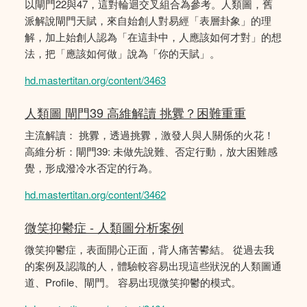
以閘門22與47，這對輪迴交叉組合為參考。人類圖，舊
派解說閘門天賦，來自始創人對易經「表層卦象」的理
解，加上始創人認為「在這卦中，人應該如何才對」的想
法，把「應該如何做」說為「你的天賦」。
hd.mastertitan.org/content/3463
人類圖 閘門39 高維解讀 挑釁？困難重重
主流解讀： 挑釁，透過挑釁，激發人與人關係的火花！
高維分析：閘門39: 未做先說難、否定行動，放大困難感
覺，形成潑冷水否定的行為。
hd.mastertitan.org/content/3462
微笑抑鬱症 - 人類圖分析案例
微笑抑鬱症，表面開心正面，背人痛苦鬰結。 從過去我
的案例及認識的人，體驗較容易出現這些狀況的人類圖通
道、Profile、閘門。 容易出現微笑抑鬱的模式。