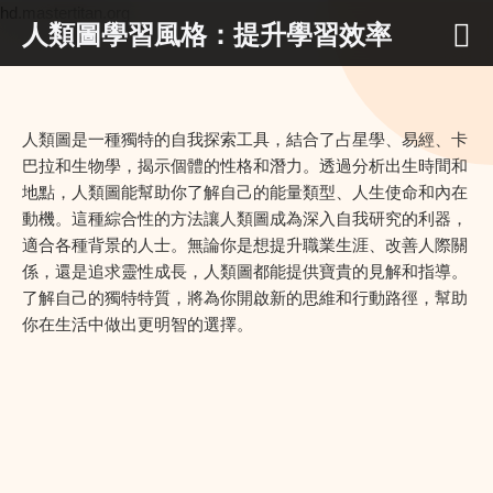
hd.mastertitan.org
人類圖學習風格：提升學習效率
人類圖是一種獨特的自我探索工具，結合了占星學、易經、卡
巴拉和生物學，揭示個體的性格和潛力。透過分析出生時間和
地點，人類圖能幫助你了解自己的能量類型、人生使命和內在
動機。這種綜合性的方法讓人類圖成為深入自我研究的利器，
適合各種背景的人士。無論你是想提升職業生涯、改善人際關
係，還是追求靈性成長，人類圖都能提供寶貴的見解和指導。
了解自己的獨特特質，將為你開啟新的思維和行動路徑，幫助
你在生活中做出更明智的選擇。