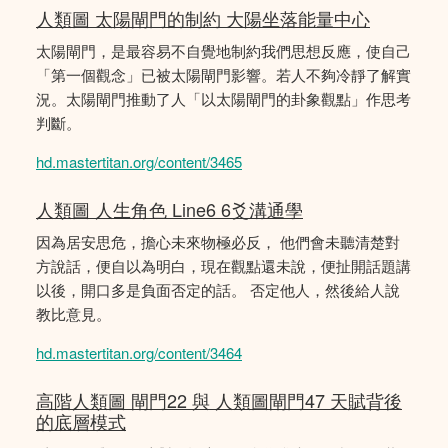
人類圖 太陽閘門的制約 大陽坐落能量中心
太陽閘門，是最容易不自覺地制約我們思想反應，使自己
「第一個觀念」已被太陽閘門影響。若人不夠冷靜了解實
況。太陽閘門推動了人「以太陽閘門的卦象觀點」作思考
判斷。
hd.mastertitan.org/content/3465
人類圖 人生角色 Line6 6爻溝通學
因為居安思危，擔心未來物極必反， 他們會未聽清楚對
方說話，便自以為明白，現在觀點還未說，便扯開話題講
以後，開口多是負面否定的話。 否定他人，然後給人說
教比意見。
hd.mastertitan.org/content/3464
高階人類圖 閘門22 與 人類圖閘門47 天賦背後
的底層模式