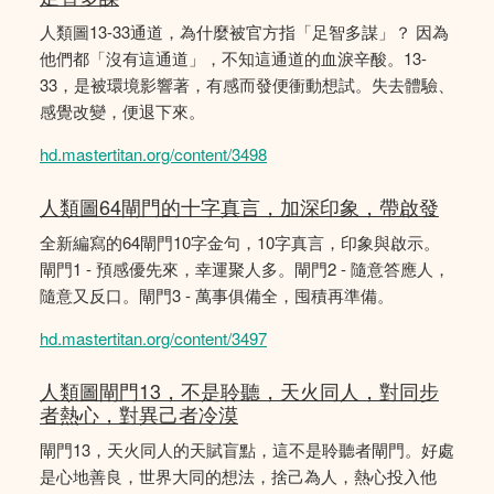
人類圖13-33通道，為什麼被官方指「足智多謀」？ 因為
他們都「沒有這通道」，不知這通道的血淚辛酸。13-
33，是被環境影響著，有感而發便衝動想試。失去體驗、
感覺改變，便退下來。
hd.mastertitan.org/content/3498
人類圖64閘門的十字真言，加深印象，帶啟發
全新編寫的64閘門10字金句，10字真言，印象與啟示。
閘門1 - 預感優先來，幸運聚人多。閘門2 - 隨意答應人，
隨意又反口。閘門3 - 萬事俱備全，囤積再準備。
hd.mastertitan.org/content/3497
人類圖閘門13，不是聆聽，天火同人，對同步
者熱心，對異己者冷漠
閘門13，天火同人的天賦盲點，這不是聆聽者閘門。好處
是心地善良，世界大同的想法，捨己為人，熱心投入他