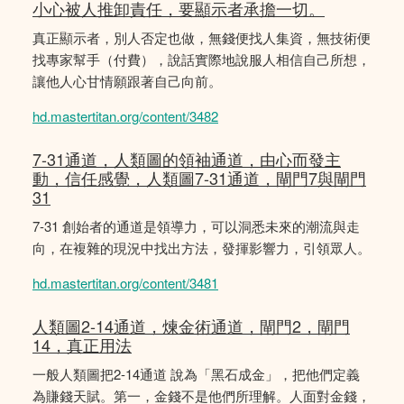
小心被人推卸責任，要顯示者承擔一切。
真正顯示者，別人否定也做，無錢便找人集資，無技術便
找專家幫手（付費），說話實際地說服人相信自己所想，
讓他人心甘情願跟著自己向前。
hd.mastertitan.org/content/3482
7-31通道，人類圖的領袖通道，由心而發主
動，信任感覺，人類圖7-31通道，閘門7與閘門
31
7-31 創始者的通道是領導力，可以洞悉未來的潮流與走
向，在複雜的現況中找出方法，發揮影響力，引領眾人。
hd.mastertitan.org/content/3481
人類圖2-14通道，煉金術通道，閘門2，閘門
14，真正用法
一般人類圖把2-14通道 說為「黑石成金」，把他們定義
為賺錢天賦。第一，金錢不是他們所理解。人面對金錢，