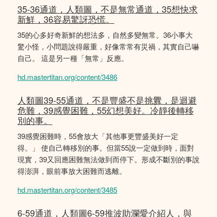
35-36通道，人類圖，不是無常通道，35想快求
新鮮，36容易驚訝恐慌。
35的心多好奇新鮮的想法多，自然多變無常。36小事大
驚小怪，小問題說得嚴重，好像常常有災禍，其實自己嚇
自己。 這是另一種「無常」反應。
hd.mastertitan.org/content/3486
人類圖39-55通道，不是豐盛不是挑釁，是迴避
危難，39感覺困難，55幻想美好。冷靜後轉移
別的事。
39感覺困難時，55會放大「其他事更豐盛美好一定
得。」 使自己轉移別的事。但當55說一定做到時，面對
現實，39又回應困難無法做到而停下。形成不斷別的事說
得澎湃，眼前事放大困難而逃離。
hd.mastertitan.org/content/3485
6-59通道，人類圖6-59推波助瀾愛介紹人，與