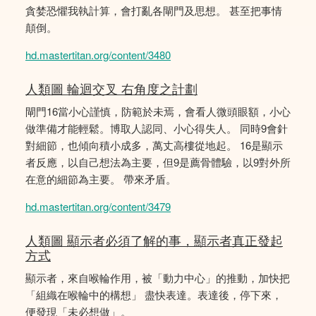
貪婪恐懼我執計算，會打亂各閘門及思想。 甚至把事情
顛倒。
hd.mastertitan.org/content/3480
人類圖 輪迴交叉 右角度之計劃
閘門16當小心謹慎，防範於未焉，會看人微頭眼額，小心
做準備才能輕鬆。博取人認同、小心得失人。 同時9會針
對細節，也傾向積小成多，萬丈高樓從地起。 16是顯示
者反應，以自己想法為主要，但9是薦骨體驗，以9對外所
在意的細節為主要。 帶來矛盾。
hd.mastertitan.org/content/3479
人類圖 顯示者必須了解的事，顯示者真正發起
方式
顯示者，來自喉輪作用，被「動力中心」的推動，加快把
「組織在喉輪中的構想」 盡快表達。表達後，停下來，
便發現「未必想做」。