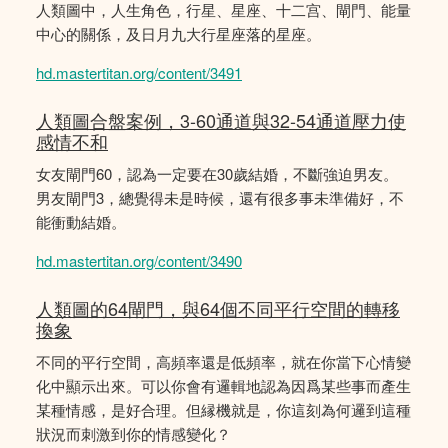
人類圖中，人生角色，行星、星座、十二宫、閘門、能量
中心的關係，及日月九大行星座落的星座。
hd.mastertitan.org/content/3491
人類圖合盤案例，3-60通道與32-54通道壓力使
感情不和
女友閘門60，認為一定要在30歲結婚，不斷強迫男友。
男友閘門3，總覺得未是時候，還有很多事未準備好，不
能衝動結婚。
hd.mastertitan.org/content/3490
人類圖的64閘門，與64個不同平行空間的轉移
換象
不同的平行空間，高頻率還是低頻率，就在你當下心情變
化中顯示出來。可以你會有邏輯地認為因爲某些事而產生
某種情感，是好合理。但縁機就是，你這刻為何邏到這種
狀況而刺激到你的情感變化？