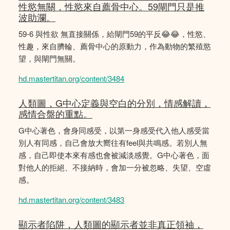
性慾無關，性慾來自薦骨中心。59閘門只是推
波助瀾。
59-6 與性欲 無直接關係，給閘門59的平反😂😂，性慾、
性趣，來自臍輪、薦骨中心的原動力，作為動物的繁殖慾
望，與閘門無關。
hd.mastertitan.org/content/3484
人類圖，G中心定義與空白的分別，情感解讀，
感情合盤的重點。
G中心著色，會身同感受，以第一身感受代入他人感受當
別人有同感，自己會放大嚮往有feel與共鳴感。若別人無
感，自己即使本來有感也會被減淡感覺。G中心著色，面
對他人的拒絕、不接納時，會加一分被忽略、失望、空虛
感。
hd.mastertitan.org/content/3483
顯示者陷阱，人類圖的顯示者並非真正領袖，