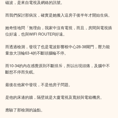
磁波，是來自電視及網絡的訊號。
而我們探討那病況，確實是她搬入這房子後半年才開始生病。
她奇怪地問「無理由，我家中沒有電視，而且，房間與電視插
位好遠，也與WIFI ROUTER好遠。
而透過檢測，發現了也是電波影響根中心28-38閘門，壓力能
量放大頂輪63-4的不斷頭腦輪不停。
而10-34的內在感覺原則不斷排斥，所以出現頭痛，及腦中不
斷想不停而失眠。
最後在他家中發現，不是他房子問題。
是他的床邊的牆，隔壁就是大廈電視及寬頻與電箱機房。
應驗了那檢測的論點。