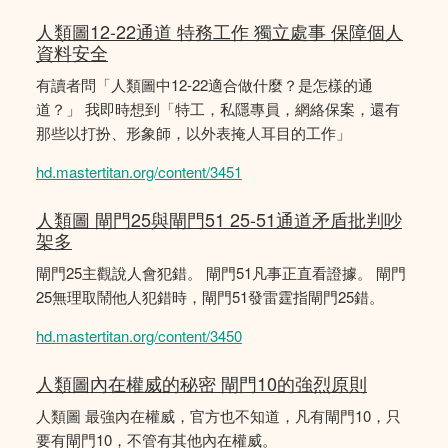
人類圖12-22通道 特務工作 獨立處事 保障個人
資料安全
有讀者問「人類圖中12-22適合做什麼？是怎樣的通
道？」 我即時想到「特工，私隱專員，網絡保案，還有
那些以打扮、形象師，以外表掩人耳目的工作」
hd.mastertitan.org/content/3451
人類圖 閘門25與閘門51 25-51通道矛盾批判吵
架多
閘門25主觀說人會犯錯。 閘門51凡事正直看證據。 閘門
25無理取鬧他人犯錯時，閘門51發雷霆指閘門25錯。
hd.mastertitan.org/content/3450
人類圖內在權威的秘密 閘門10的強烈原則
人類圖 最強內在權威，官方也不知道，凡有閘門10，只
要有閘門10，不管有其他內在權威。