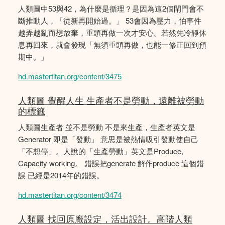
人類圖中53與42，為什麼是循理？是因為這2個閘門會不
斷推動人，「從新再開始過。」 53會因為壓力，怕事件
越弄越亂而想放棄，重頭再做一次才安心。若然先冷靜休
息再回來，就會發現「無須重頭再做，也能一修正回到預
期中。」
hd.mastertitan.org/content/3475
人類圖 覺醒人生 生產者不是勞動，遠離被勞動
的標籤
人類圖生產者 並不是勞動 不是來生產，生產者英文是
Generator 即是「發動」 意思是被熱情吸引發動使自己
「不想停」。人說的「生產勞動」英文是Produce,
Capacity working。 錯誤把generate 解作produce 這個錯
誤 已經是2014年的錯誤。
hd.mastertitan.org/content/3474
人類圖 找回原廠設定，活出設計。高階人類