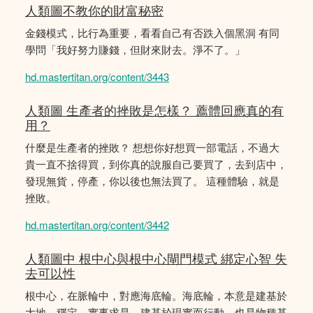
人類圖不教你的財富秘密
金錢模式，比行為重要，看看自己有否跌入個黑洞 有同
學問「我好努力賺錢，但財來財去。淨不了。」
hd.mastertitan.org/content/3443
人類圖 生產者的挫敗是怎樣？ 薦體回應真的有
用？
什麼是生產者的挫敗？ 想想你好想買一部電話，不過大
貴一直不捨得買，到你真的說服自己要買了，去到店中，
發現無貨，停產，你以後也無法買了。 這種體驗，就是
挫敗。
hd.mastertitan.org/content/3442
人類圖中 根中心與根中心閘門模式 綁定心智 失
去可以性
根中心，在脈輪中，對應海底輪。海底輪，本意是建基於
大地，穩定，實事求是，建基於現實而行動。也是物種基