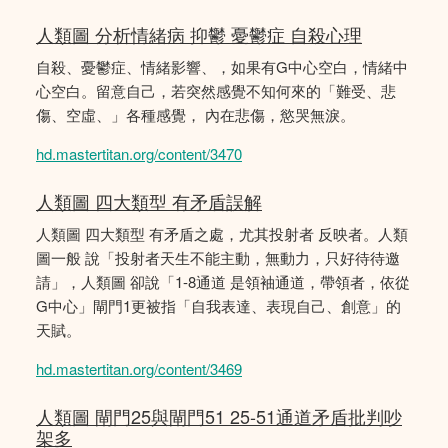
人類圖 分析情緒病 抑鬱 憂鬱症 自殺心理
自殺、憂鬱症、情緒影響、，如果有G中心空白，情緒中
心空白。留意自己，若突然感覺不知何來的「難受、悲
傷、空虛、」各種感覺， 內在悲傷，慾哭無淚。
hd.mastertitan.org/content/3470
人類圖 四大類型 有矛盾誤解
人類圖 四大類型 有矛盾之處，尤其投射者 反映者。人類
圖一般 說「投射者天生不能主動，無動力，只好待待邀
請」，人類圖 卻說「1-8通道 是領袖通道，帶領者，依從
G中心」閘門1更被指「自我表達、表現自己、創意」的
天賦。
hd.mastertitan.org/content/3469
人類圖 閘門25與閘門51 25-51通道矛盾批判吵
架多