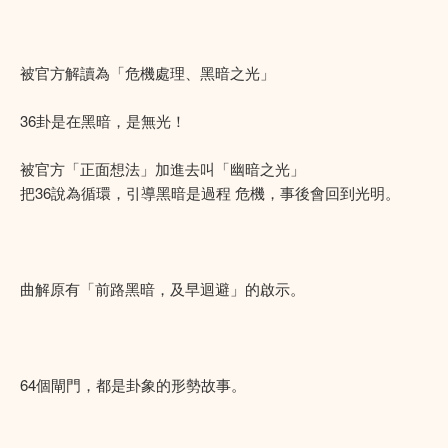
被官方解讀為「危機處理、黑暗之光」
36卦是在黑暗，是無光！
被官方「正面想法」加進去叫「幽暗之光」
把36說為循環，引導黑暗是過程 危機，事後會回到光明。
曲解原有「前路黑暗，及早迴避」的啟示。
64個閘門，都是卦象的形勢故事。