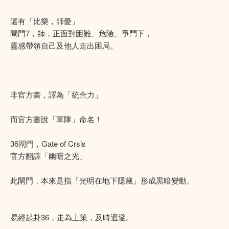
還有「比樂，師憂」
閘門7，師，正面對困難、危險、爭鬥下，
靈感帶領自己及他人走出困局。
非官方書，譯為「統合力」
而官方書說「軍隊」命名！
36閘門，Gate of Crsis
官方翻譯「幽暗之光」
此閘門，本來是指「光明在地下隱藏」形成黑暗變動。
易經起卦36，走為上策，及時迴避。