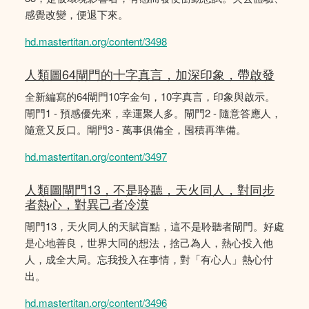
感覺改變，便退下來。
hd.mastertitan.org/content/3498
人類圖64閘門的十字真言，加深印象，帶啟發
全新編寫的64閘門10字金句，10字真言，印象與啟示。
閘門1 - 預感優先來，幸運聚人多。閘門2 - 隨意答應人，
隨意又反口。閘門3 - 萬事俱備全，囤積再準備。
hd.mastertitan.org/content/3497
人類圖閘門13，不是聆聽，天火同人，對同步
者熱心，對異己者冷漠
閘門13，天火同人的天賦盲點，這不是聆聽者閘門。好處
是心地善良，世界大同的想法，捨己為人，熱心投入他
人，成全大局。忘我投入在事情，對「有心人」熱心付
出。
hd.mastertitan.org/content/3496