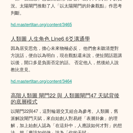
況。太陽閘門推動了人「以太陽閘門的卦象觀點」作思考
判斷。
hd.mastertitan.org/content/3465
人類圖 人生角色 Line6 6爻溝通學
因為居安思危，擔心未來物極必反， 他們會未聽清楚對
方說話，便自以為明白，現在觀點還未說，便扯開話題講
以後，開口多是負面否定的話。 否定他人，然後給人說
教比意見。
hd.mastertitan.org/content/3464
高階人類圖 閘門22 與 人類圖閘門47 天賦背後
的底層模式
以閘門22與47，這對輪迴交叉組合為參考。人類圖，舊
派解說閘門天賦，來自始創人對易經「表層卦象」的理
解，加上始創人認為「在這卦中，人應該如何才對」的想
法，把「應該如何做」說為「你的天賦」。