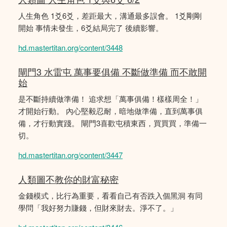
人生角色 1爻6爻，差距最大，溝通最多誤會。 1爻剛剛
開始 事情未發生，6爻結局完了 後續影響。
hd.mastertitan.org/content/3448
閘門3 水雷屯 萬事要俱備 不斷做準備 而不敢開
始
是不斷持續做準備！ 追求想「萬事俱備！樣樣周全！」
才開始行動。 內心堅毅忍耐，暗地做準備，直到萬事俱
備，才行動實踐。 閘門3喜歡屯積東西，買買買，準備一
切。
hd.mastertitan.org/content/3447
人類圖不教你的財富秘密
金錢模式，比行為重要，看看自己有否跌入個黑洞 有同
學問「我好努力賺錢，但財來財去。淨不了。」