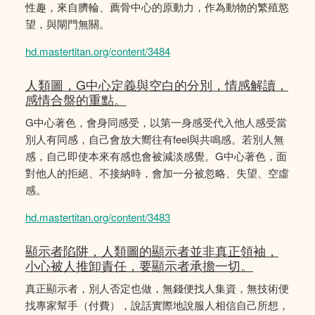
性趣，來自臍輪、薦骨中心的原動力，作為動物的繁殖慾
望，與閘門無關。
hd.mastertitan.org/content/3484
人類圖，G中心定義與空白的分別，情感解讀，
感情合盤的重點。
G中心著色，會身同感受，以第一身感受代入他人感受當
別人有同感，自己會放大嚮往有feel與共鳴感。若別人無
感，自己即使本來有感也會被減淡感覺。G中心著色，面
對他人的拒絕、不接納時，會加一分被忽略、失望、空虛
感。
hd.mastertitan.org/content/3483
顯示者陷阱，人類圖的顯示者並非真正領袖，
小心被人推卸責任，要顯示者承擔一切。
真正顯示者，別人否定也做，無錢便找人集資，無技術便
找專家幫手（付費），說話實際地說服人相信自己所想，