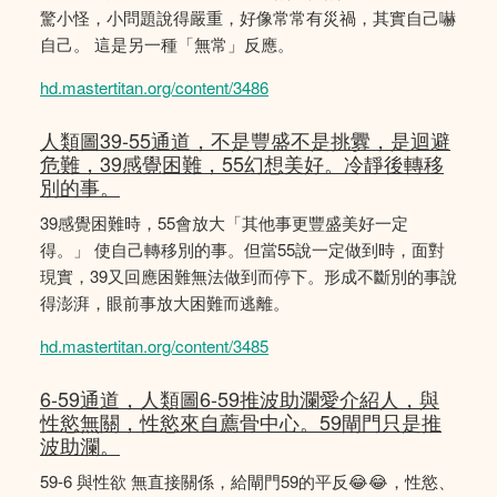
驚小怪，小問題說得嚴重，好像常常有災禍，其實自己嚇
自己。 這是另一種「無常」反應。
hd.mastertitan.org/content/3486
人類圖39-55通道，不是豐盛不是挑釁，是迴避
危難，39感覺困難，55幻想美好。冷靜後轉移
別的事。
39感覺困難時，55會放大「其他事更豐盛美好一定
得。」 使自己轉移別的事。但當55說一定做到時，面對
現實，39又回應困難無法做到而停下。形成不斷別的事說
得澎湃，眼前事放大困難而逃離。
hd.mastertitan.org/content/3485
6-59通道，人類圖6-59推波助瀾愛介紹人，與
性慾無關，性慾來自薦骨中心。59閘門只是推
波助瀾。
59-6 與性欲 無直接關係，給閘門59的平反😂😂，性慾、