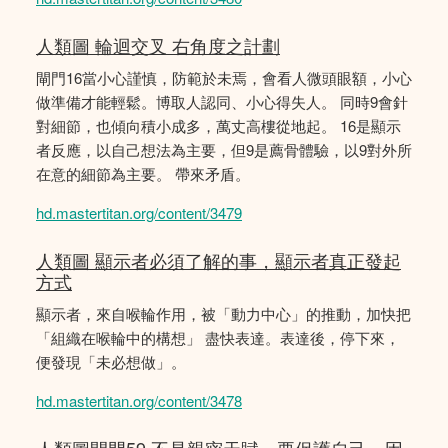
人類圖 輪迴交叉 右角度之計劃
閘門16當小心謹慎，防範於未焉，會看人微頭眼額，小心
做準備才能輕鬆。博取人認同、小心得失人。 同時9會針
對細節，也傾向積小成多，萬丈高樓從地起。 16是顯示
者反應，以自己想法為主要，但9是薦骨體驗，以9對外所
在意的細節為主要。 帶來矛盾。
hd.mastertitan.org/content/3479
人類圖 顯示者必須了解的事，顯示者真正發起
方式
顯示者，來自喉輪作用，被「動力中心」的推動，加快把
「組織在喉輪中的構想」 盡快表達。表達後，停下來，
便發現「未必想做」。
hd.mastertitan.org/content/3478