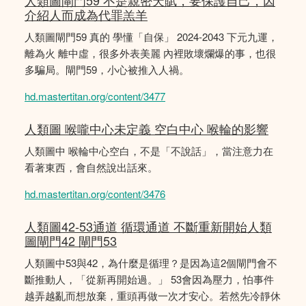
人類圖閘門59 不是親密天賦，要保護自己，因
介紹人而成為代罪羔羊
人類圖閘門59 真的 學懂「自保」 2024-2043 下元九運，
離為火 離中虛，很多外表美麗 內裡敗壞爛爆的事，也很
多騙局。閘門59，小心被推入人禍。
hd.mastertitan.org/content/3477
人類圖 喉嚨中心未定義 空白中心 喉輪的影響
人類圖中 喉輪中心空白，不是「不說話」，當注意力在
看著東西，會自然說出話來。
hd.mastertitan.org/content/3476
人類圖42-53通道 循環通道 不斷重新開始人類
圖閘門42 閘門53
人類圖中53與42，為什麼是循理？是因為這2個閘門會不
斷推動人，「從新再開始過。」 53會因為壓力，怕事件
越弄越亂而想放棄，重頭再做一次才安心。若然先冷靜休