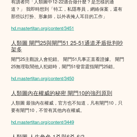
有讀者問「人類圖中12-22適合做什麼？是怎樣的通
道？」 我即時想到「特工，私隱專員，網絡保案，還有
那些以打扮、形象師，以外表掩人耳目的工作」
hd.mastertitan.org/content/3451
人類圖 閘門25與閘門51 25-51通道矛盾批判吵
架多
閘門25主觀說人會犯錯。 閘門51凡事正直看證據。 閘門
25無理取鬧他人犯錯時，閘門51發雷霆指閘門25錯。
hd.mastertitan.org/content/3450
人類圖內在權威的秘密 閘門10的強烈原則
人類圖 最強內在權威，官方也不知道，凡有閘門10，只
要有閘門10，不管有其他內在權威。
hd.mastertitan.org/content/3449
人類圖 人生角色 1爻與6爻 6/2