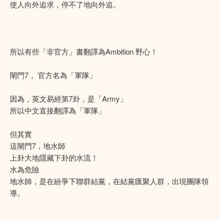
使人向外追求，停不了地向外追。
所以有些「非官方」書翻譯為Ambition 野心！
閘門7， 官方名為「軍隊」
因為，英文易經第7卦，是「Army」
所以中文直接翻譯為「軍隊」
但其實
這閘門7，地水師
上卦大地隱藏下卦的水流！
水為危險
地水師，是在紛爭下聯群結黨，在結黨匯聚人群，出現團隊領
導。