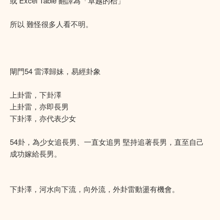
或 Excel Table 翻譯為「卓越的枱」
所以 難怪很多人看不明。
閘門54 雷澤歸妹，易經卦象
上卦雷，下卦澤
上卦雷，亦即長男
下卦澤，亦代表少女
54卦，為少女追長男、一直女追男 堅持追著長男，直至自己
成功嫁給長男。
下卦澤，河水向下流，向外流，外卦雷動盪有機會。