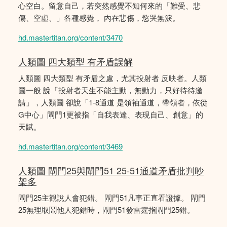
心空白。留意自己，若突然感覺不知何來的「難受、悲
傷、空虛、」各種感覺， 內在悲傷，慾哭無淚。
hd.mastertitan.org/content/3470
人類圖 四大類型 有矛盾誤解
人類圖 四大類型 有矛盾之處，尤其投射者 反映者。人類
圖一般 說「投射者天生不能主動，無動力，只好待待邀
請」，人類圖 卻說「1-8通道 是領袖通道，帶領者，依從
G中心」閘門1更被指「自我表達、表現自己、創意」的
天賦。
hd.mastertitan.org/content/3469
人類圖 閘門25與閘門51 25-51通道矛盾批判吵
架多
閘門25主觀說人會犯錯。 閘門51凡事正直看證據。 閘門
25無理取鬧他人犯錯時，閘門51發雷霆指閘門25錯。