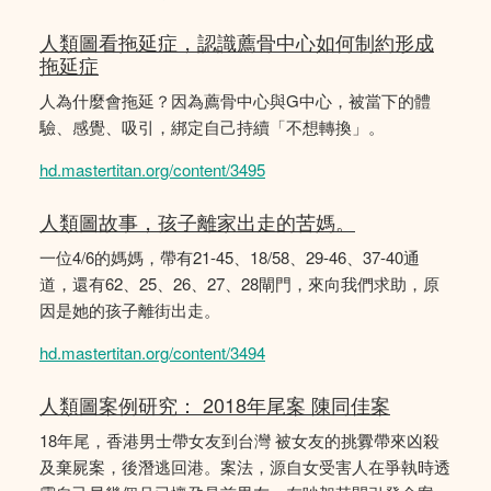
人類圖看拖延症，認識薦骨中心如何制約形成
拖延症
人為什麼會拖延？因為薦骨中心與G中心，被當下的體
驗、感覺、吸引，綁定自己持續「不想轉換」。
hd.mastertitan.org/content/3495
人類圖故事，孩子離家出走的苦媽。
一位4/6的媽媽，帶有21-45、18/58、29-46、37-40通
道，還有62、25、26、27、28閘門，來向我們求助，原
因是她的孩子離街出走。
hd.mastertitan.org/content/3494
人類圖案例研究： 2018年尾案 陳同佳案
18年尾，香港男士帶女友到台灣 被女友的挑釁帶來凶殺
及棄屍案，後潛逃回港。案法，源自女受害人在爭執時透