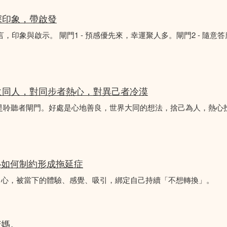
深印象，帶啟發
言，印象與啟示。 閘門1 - 預感優先來，幸運聚人多。閘門2 - 隨意
火同人，對同步者熱心，對異己者冷漠
不是聆聽者閘門。好處是心地善良，世界大同的想法，捨己為人，熱心
心如何制約形成拖延症
中心，被當下的體驗、感覺、吸引，綁定自己持續「不想轉換」。
苦媽。