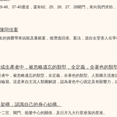
8、29-46、37-40通道，還有62、25、26、27、28閘門，來向我
 陳同佳案
女友的挑釁帶來凶殺及棄屍案，後潛逃回港。案法，源自女受害人在
者或生產者中，被忽略遺忘的類型，全定義，全著色的類
產者中，被忽略遺忘的類型，全定義，全著色的類型。人類圖主流會
再輪迴。這是來自主流人類圖解讀，認為著色中心固定及有顯響力，以
圖架構，認識自己的身心結構。
十二宫、閘門、能量中心的關係，及日月九大行星座落的星座。