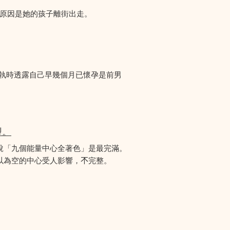
們求助，原因是她的孩子離街出走。
爭執時透露自己早幾個月已懷孕是前男
型。
說「九個能量中心全著色」是最完滿。
為空的中心受人影響，𣎴完整。