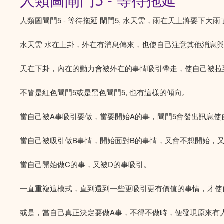
人類圖閘門5 - 等待拖延
人類圖閘門5 - 等待拖延 閘門5, 水天需，雨在天上將要下大雨
水天需 水在上卦，外在有消息傳來，也使自己注意其他消息
天在下卦，內在的動力會被外在的事情吸引帶走，使自己被拉
不管是紅色閘門5或是黑色閘門5, 也有這樣的傾向。
當自己被A事吸引要做，當要開始A的事，閘門5會發出訊息
當自己被吸引做B事情，開始面對B的事情，又會不想開始，
當自己開始做C的事，又被D的事吸引。
一直重複這模式，直到還到一些更吸引更有價值的事情，才使
或是，當自己真正決定要做A事，不得不做時，便發現原來有