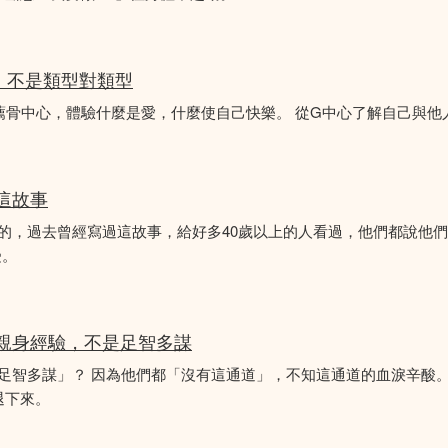
分析，不是類型對類型
薦骨中心，體驗什麼是愛，什麼使自己快樂。 從G中心了解自己與他
似這故事
故事的，過去曾經寫過這故事，給好多40歲以上的人看過，他們都說他
受。
的親身經驗，不是足智多謀
「足智多謀」？ 因為他們都「沒有這通道」，不知這通道的血淚辛酸。
退下來。