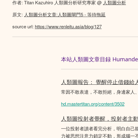
作者: Titan Kazuhiro 人類圖分析研究專家 @
人類圖分析
原文:
人類圖分析文章:人類圖閘門5 - 等待拖延
source url:
https://www.renleitu.asia/blog/127
本站人類圖文章目録 Humandesig
人類圖報告： 覺醒停止借錢給
常因不敢表達，不敢拒絕，身邊家人
hd.mastertitan.org/content/3502
人類圖投射者覺醒，投射者主
一位投射者讀者看完分析，明白自己
力被思想注意力鎖定不動，形成腦一不斷