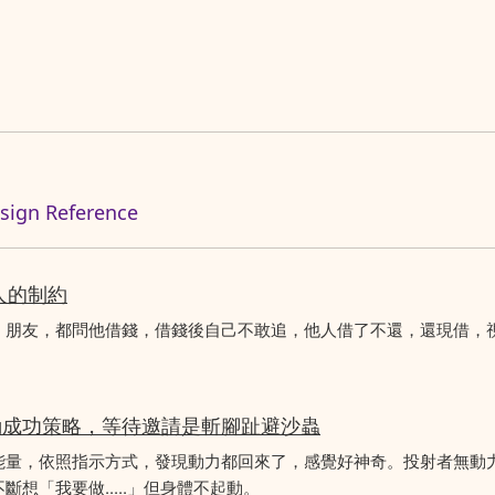
n Reference
人的制約
、朋友，都問他借錢，借錢後自己不敢追，他人借了不還，還現借，
動成功策略，等待邀請是斬腳趾避沙蟲
能量，依照指示方式，發現動力都回來了，感覺好神奇。投射者無動
想「我要做.....」但身體不起動。