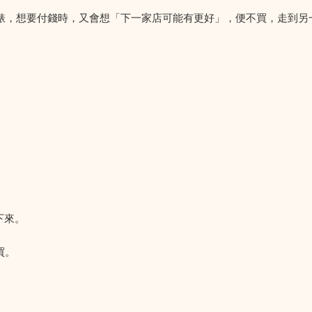
手錶，想要付錢時，又會想「下一家店可能有更好」，便不買，走到另
下來。
買。