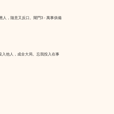
答應人，隨意又反口。閘門3 - 萬事俱備
投入他人，成全大局。忘我投入在事