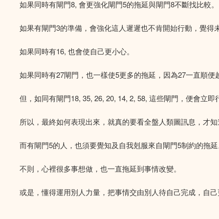
如果同時有閘門8, 會更強化閘門5的拖延與閘門8不斷找比較。
如果有閘門3的準備，會強化這人遲遲也不肯開始行動，覺得
如果同時有16, 也會使自己更小心。
如果同時有27閘門，也一樣使5更多的拖延，因為27一直順便
但，如同有閘門18, 35, 26, 20, 14, 2, 58, 這些
所以，最終如何表現出來，就真的要看全盤人類圖訊息，才知
而有閘門5的人，也須要覺知及自我剋服來自閘門5制約的拖延
不則，心裡很多事想做，也一直拖延到事情改變。
或是，懂得運用別人力量，把事情交由別人待自己完成，自己