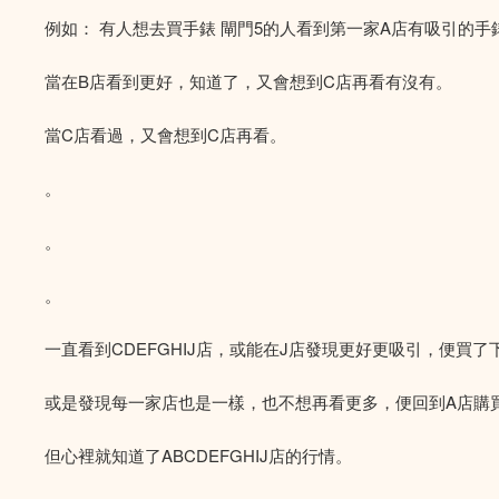
例如： 有人想去買手錶 閘門5的人看到第一家A店有吸引的
當在B店看到更好，知道了，又會想到C店再看有沒有。
當C店看過，又會想到C店再看。
。
。
。
一直看到CDEFGHIJ店，或能在J店發現更好更吸引，便買了
或是發現每一家店也是一樣，也不想再看更多，便回到A店購
但心裡就知道了ABCDEFGHIJ店的行情。