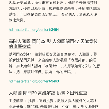
因為居安思危，擔心未來物極必反， 他們會未聽清楚對
方說話，便自以為明白，現在觀點還未說，便扯開話題講
以後，開口多是負面否定的話。 否定他人，然後給人說
教比意見。
hd.mastertitan.org/content/3464
高階人類圖 閘門22 與 人類圖閘門47 天賦背後
的底層模式
以閘門22與47，這對輪迴交叉組合為參考。人類圖，舊
派解說閘門天賦，來自始創人對易經「表層卦象」的理
解，加上始創人認為「在這卦中，人應該如何才對」的想
法，把「應該如何做」說為「你的天賦」。
hd.mastertitan.org/content/3463
人類圖 閘門39 高維解讀 挑釁？困難重重
主流解讀： 挑釁，透過挑釁，激發人與人關係的火花！
高維分析：閘門39: 未做先說難、否定行動，放大困難感