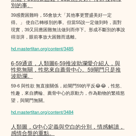
別的事。
39感覺困難時，55會放大「其他事更豐盛美好一定
得。」 使自己轉移別的事。但當55說一定做到時，面對
現實，39又回應困難無法做到而停下。形成不斷別的事說
得澎湃，眼前事放大困難而逃離。
hd.mastertitan.org/content/3485
6-59通道，人類圖6-59推波助瀾愛介紹人，與
性慾無關，性慾來自薦骨中心。59閘門只是推
波助瀾。
59-6 與性欲 無直接關係，給閘門59的平反😂😂，性慾、
性趣，來自臍輪、薦骨中心的原動力，作為動物的繁殖慾
望，與閘門無關。
hd.mastertitan.org/content/3484
人類圖，G中心定義與空白的分別，情感解讀，
感情合盤的重點。