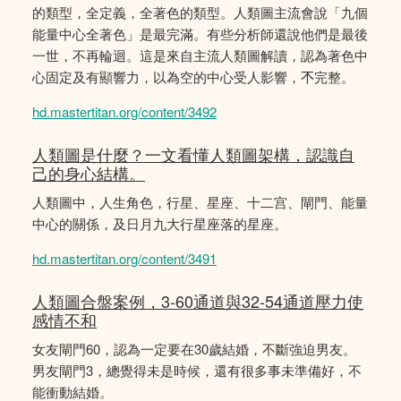
的類型，全定義，全著色的類型。人類圖主流會說「九個
能量中心全著色」是最完滿。有些分析師還說他們是最後
一世，不再輪迴。這是來自主流人類圖解讀，認為著色中
心固定及有顯響力，以為空的中心受人影響，𣎴完整。
hd.mastertitan.org/content/3492
人類圖是什麼？一文看懂人類圖架構，認識自
己的身心結構。
人類圖中，人生角色，行星、星座、十二宫、閘門、能量
中心的關係，及日月九大行星座落的星座。
hd.mastertitan.org/content/3491
人類圖合盤案例，3-60通道與32-54通道壓力使
感情不和
女友閘門60，認為一定要在30歲結婚，不斷強迫男友。
男友閘門3，總覺得未是時候，還有很多事未準備好，不
能衝動結婚。