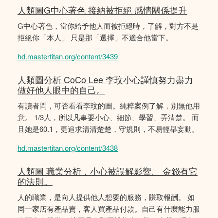
人類圖G中心著色 接納被拒絕 感情關係提升
G中心著色，當你給予他人而被拒絕時，了解，對方不是
拒絕你「本人」 只是那「選擇」不適合他當下。
hd.mastertitan.org/content/3439
人類圖分析 CoCo Lee 李玟小心謹慎努力盡力
做好他人眼中的自己。
有讀者問，可否看看李玟的圖。純粹案例了解，別無他用
意。 1/3人，所以凡事要小心、細節、學習、弄清楚。 而
且她是60.1，更追求清清楚楚，守規則，不易輕舉妄動。
hd.mastertitan.org/content/3438
人類圖 職業分析，小心被誤解影響。 金錢有它
的法則。
人的職業，是向人提供他人想要的服務，賺取報酬。 如
同一家店有產品賣，客人買產品付款。自己有什麼能力服