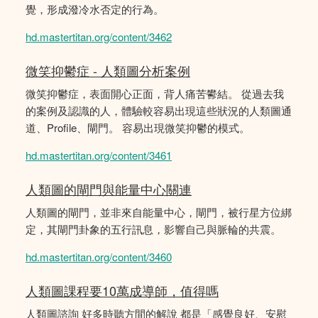
覺，形成潑冷水否定的行為。
hd.mastertitan.org/content/3462
微笑抑鬱症 - 人類圖分析案例
微笑抑鬱症，表面開心正面，背人痛苦鬰結。 從過去我
的案例及認識的人，體驗較容易出現這些狀況的人類圖通
道、Profile、閘門。 容易出現微笑抑鬱的模式。
hd.mastertitan.org/content/3461
人類圖的閘門與能量中心關連
人類圖的閘門，並非來自能量中心，閘門，被行星方位綁
定，其閘門卦象的五行訊息，影響自己與脈輪的共震。
hd.mastertitan.org/content/3460
人類圖課程要10萬成導師，值得嗎
人類圖諮詢 好多時聽方間的解說 都是「感覺良好、安慰