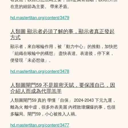
在意的細節為主要。 帶來矛盾。
hd.mastertitan.org/content/3479
人類圖 顯示者必須了解的事，顯示者真正發起
方式
顯示者，來自喉輪作用，被「動力中心」的推動，加快把
「組織在喉輪中的構想」 盡快表達。表達後，停下來，
便發現「未必想做」。
hd.mastertitan.org/content/3478
人類圖閘門59 不是親密天賦，要保護自己，因
介紹人而成為代罪羔羊
人類圖閘門59 真的 學懂「自保」 2024-2043 下元九運，
離為火 離中虛，很多外表美麗 內裡敗壞爛爆的事，也很
多騙局。閘門59，小心被推入人禍。
hd.mastertitan.org/content/3477