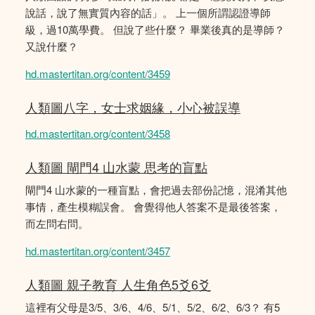
說話，說了無實質內容的話」。 上一個所謂認證導師
級，過10萬學費。 但說了些什麼？ 畢業後真的是導師？
又說什麼？
hd.mastertitan.org/content/3459
人類圖八字，女士求姻緣，小心被誤導
hd.mastertitan.org/content/3458
人類圖 閘門4 山水蒙 思考的盲點
閘門4 山水蒙的一種盲點，會把過去部份記憶，混淆其他
事情，產生模糊誤會。 會覺得他人答案不是最後答案，
而左問右問。
hd.mastertitan.org/content/3457
人類圖 親子教育 人生角色5爻6爻
這裡有父母是3/5、3/6、4/6、5/1、5/2、6/2、6/3？ 有5