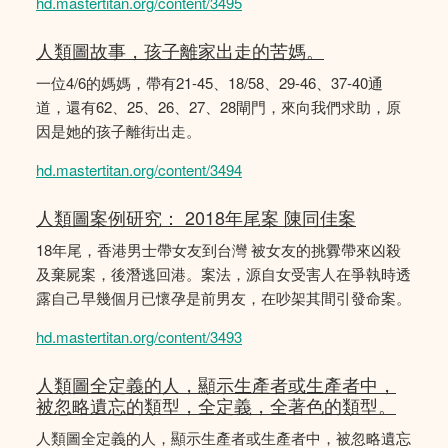
hd.mastertitan.org/content/3495
人類圖故事，孩子離家出走的苦媽。
一位4/6的媽媽，帶有21-45、18/58、29-46、37-40通
道，還有62、25、26、27、28閘門，來向我們求助，原
因是她的孩子離街出走。
hd.mastertitan.org/content/3494
人類圖案例研究： 2018年尾案 陳同佳案
18年尾，香港男士帶女友到台灣 被女友的挑釁帶來凶殺
及棄屍案，後潛逃回港。案法，源自女受害人在爭執時透
露自己早幾個月已懷孕是前男友，在吵架其間引發命案。
hd.mastertitan.org/content/3493
人類圖全定義的人，顯示生產者或生產者中，
被忽略遺忘的類型，全定義，全著色的類型。
人類圖全定義的人，顯示生產者或生產者中，被忽略遺忘