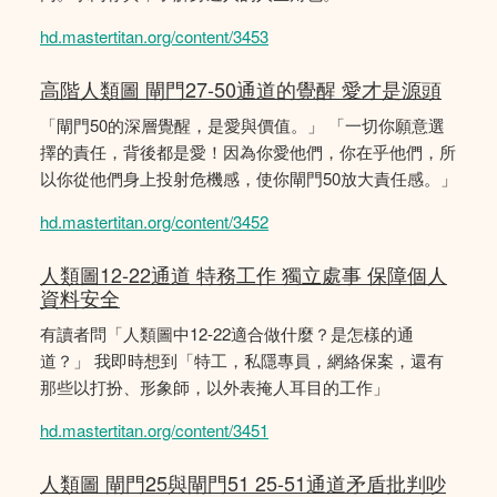
hd.mastertitan.org/content/3453
高階人類圖 閘門27-50通道的覺醒 愛才是源頭
「閘門50的深層覺醒，是愛與價值。」 「一切你願意選
擇的責任，背後都是愛！因為你愛他們，你在乎他們，所
以你從他們身上投射危機感，使你閘門50放大責任感。」
hd.mastertitan.org/content/3452
人類圖12-22通道 特務工作 獨立處事 保障個人
資料安全
有讀者問「人類圖中12-22適合做什麼？是怎樣的通
道？」 我即時想到「特工，私隱專員，網絡保案，還有
那些以打扮、形象師，以外表掩人耳目的工作」
hd.mastertitan.org/content/3451
人類圖 閘門25與閘門51 25-51通道矛盾批判吵