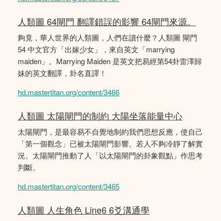
人類圖 64閘門 翻譯錯誤的影響 64閘門來源。
夠竟，華人世界的人類圖，人們在讀什麼？人類圖 閘門
54 中文官方「出嫁少女」，來自英文「marrying
maiden」。Marrying Maiden 是英文把易經第54卦雷澤歸
妹的英文翻譯，卦名直譯！
hd.mastertitan.org/content/3466
人類圖 太陽閘門的制約 大陽坐落能量中心
太陽閘門，是最容易不自覺地制約我們思想反應，使自己
「第一個觀念」已被太陽閘門影響。若人不夠冷靜了解實
況。太陽閘門推動了人「以太陽閘門的卦象觀點」作思考
判斷。
hd.mastertitan.org/content/3465
人類圖 人生角色 Line6 6爻溝通學