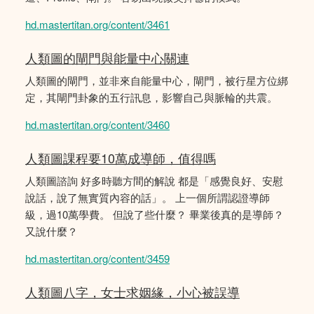
hd.mastertitan.org/content/3461
人類圖的閘門與能量中心關連
人類圖的閘門，並非來自能量中心，閘門，被行星方位綁
定，其閘門卦象的五行訊息，影響自己與脈輪的共震。
hd.mastertitan.org/content/3460
人類圖課程要10萬成導師，值得嗎
人類圖諮詢 好多時聽方間的解說 都是「感覺良好、安慰
說話，說了無實質內容的話」。 上一個所謂認證導師
級，過10萬學費。 但說了些什麼？ 畢業後真的是導師？
又說什麼？
hd.mastertitan.org/content/3459
人類圖八字，女士求姻緣，小心被誤導