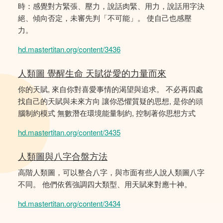
時：感覺對方緊張、壓力，說話肉緊、用力，說話用字決
絕、傾向否定，未審先判「不可能」。 使自己也感壓
力。
hd.mastertitan.org/content/3436
人類圖 覺醒生命 天賦從愛的力量而來
你的天賦, 來自你對喜愛事情的渴望與追求。 不必再四處
找自己的天賦與未來方向 讓你恐懼質疑的思想, 是你的頭
腦制約模式 無數潛在環境能量制約, 控制著你思想方式
hd.mastertitan.org/content/3435
人類圖與八字合盤方法
高階人類圖，可以整合八字，與市面有些人說人類圖八字
不同。 他們依舊強調四大類型、用天賦來對應十神。
hd.mastertitan.org/content/3434