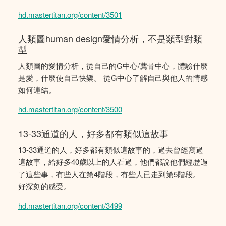
hd.mastertitan.org/content/3501
人類圖human design愛情分析，不是類型對類
型
人類圖的愛情分析，從自己的G中心/薦骨中心，體驗什麼
是愛，什麼使自己快樂。 從G中心了解自己與他人的情感
如何連結。
hd.mastertitan.org/content/3500
13-33通道的人，好多都有類似這故事
13-33通道的人，好多都有類似這故事的，過去曾經寫過
這故事，給好多40歲以上的人看過，他們都說他們經歴過
了這些事，有些人在第4階段，有些人已走到第5階段。
好深刻的感受。
hd.mastertitan.org/content/3499