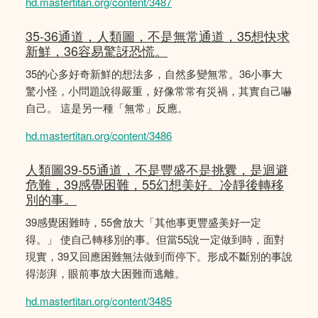
hd.mastertitan.org/content/3487
35-36通道，人類圖，不是無常通道，35想快求
新鮮，36容易驚訝恐慌。
35的心多好奇新鮮的想法多，自然多變無常。36小事大
驚小怪，小問題說得嚴重，好像常常有災禍，其實自己嚇
自己。 這是另一種「無常」反應。
hd.mastertitan.org/content/3486
人類圖39-55通道，不是豐盛不是挑釁，是迴避
危難，39感覺困難，55幻想美好。冷靜後轉移
別的事。
39感覺困難時，55會放大「其他事更豐盛美好一定
得。」 使自己轉移別的事。但當55說一定做到時，面對
現實，39又回應困難無法做到而停下。形成不斷別的事說
得澎湃，眼前事放大困難而逃離。
hd.mastertitan.org/content/3485