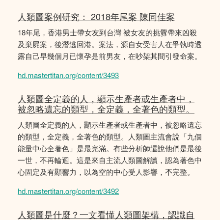
人類圖案例研究： 2018年尾案 陳同佳案
18年尾，香港男士帶女友到台灣 被女友的挑釁帶來凶殺
及棄屍案，後潛逃回港。案法，源自女受害人在爭執時透
露自己早幾個月已懷孕是前男友，在吵架其間引發命案。
hd.mastertitan.org/content/3493
人類圖全定義的人，顯示生產者或生產者中，
被忽略遺忘的類型，全定義，全著色的類型。
人類圖全定義的人，顯示生產者或生產者中，被忽略遺忘
的類型，全定義，全著色的類型。人類圖主流會說「九個
能量中心全著色」是最完滿。有些分析師還說他們是最後
一世，不再輪迴。這是來自主流人類圖解讀，認為著色中
心固定及有顯響力，以為空的中心受人影響，𣎴完整。
hd.mastertitan.org/content/3492
人類圖是什麼？一文看懂人類圖架構，認識自