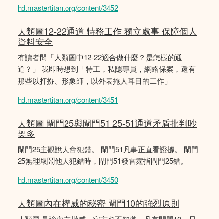
hd.mastertitan.org/content/3452
人類圖12-22通道 特務工作 獨立處事 保障個人
資料安全
有讀者問「人類圖中12-22適合做什麼？是怎樣的通
道？」 我即時想到「特工，私隱專員，網絡保案，還有
那些以打扮、形象師，以外表掩人耳目的工作」
hd.mastertitan.org/content/3451
人類圖 閘門25與閘門51 25-51通道矛盾批判吵
架多
閘門25主觀說人會犯錯。 閘門51凡事正直看證據。 閘門
25無理取鬧他人犯錯時，閘門51發雷霆指閘門25錯。
hd.mastertitan.org/content/3450
人類圖內在權威的秘密 閘門10的強烈原則
人類圖 最強內在權威，官方也不知道，凡有閘門10，只