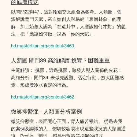
的底層模式
以閘門22與47，這對輪迴交叉組合為參考。人類圖，舊
派解說閘門天賦，來自始創人對易經「表層卦象」的理
解，加上始創人認為「在這卦中，人應該如何才對」的想
法，把「應該如何做」說為「你的天賦」。
hd.mastertitan.org/content/3463
人類圖 閘門39 高維解讀 挑釁？困難重重
主流解讀： 挑釁，透過挑釁，激發人與人關係的火花！
高維分析：閘門39: 未做先說難、否定行動，放大困難感
覺，形成潑冷水否定的行為。
hd.mastertitan.org/content/3462
微笑抑鬱症 - 人類圖分析案例
微笑抑鬱症，表面開心正面，背人痛苦鬰結。 從過去我
的案例及認識的人，體驗較容易出現這些狀況的人類圖通
道、Profile、閘門。 容易出現微笑抑鬱的模式。