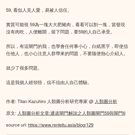
59, 看似人見人愛，易被人信任。
實質可能視 59為一塊大大肥豬肉，看看可以割一塊，當發現
沒有肉吃，人便離開，留下問題，要59的人自己承受。
所以，有這閘門的我，也學會任何事小心，白紙黑字，即使信
任他人，也小心注意人群帶來的問題，不要隨便熱心介紹人。
就少了很多問題。
這是我個人經領悟，信不信由人自己體驗。
作者: Titan Kazuhiro 人類圖分析研究專家 @
人類圖分析
原文:
人類圖分析文章:通道閘門解說之人類圖閘門59與閘門6
source url:
https://www.renleitu.asia/blog/129