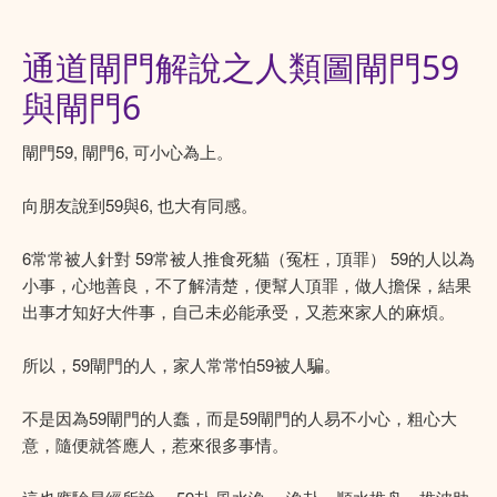
通道閘門解說之人類圖閘門59
與閘門6
閘門59, 閘門6, 可小心為上。
向朋友說到59與6, 也大有同感。
6常常被人針對 59常被人推食死貓（冤枉，頂罪） 59的人以為
小事，心地善良，不了解清楚，便幫人頂罪，做人擔保，結果
出事才知好大件事，自己未必能承受，又惹來家人的麻煩。
所以，59閘門的人，家人常常怕59被人騙。
不是因為59閘門的人蠢，而是59閘門的人易不小心，粗心大
意，隨便就答應人，惹來很多事情。