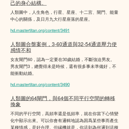
己的身心結構。
人類圖中，人生角色，行星、星座、十二宫、閘門、能量
中心的關係，及日月九大行星座落的星座。
hd.mastertitan.org/content/3491
人類圖合盤案例，3-60通道與32-54通道壓力使
感情不和
女友閘門60，認為一定要在30歲結婚，不斷強迫男友。
男友閘門3，總覺得未是時候，還有很多事未準備好，不
能衝動結婚。
hd.mastertitan.org/content/3490
人類圖的64閘門，與64個不同平行空間的轉移
換象
不同的平行空間，高頻率還是低頻率，就在你當下心情變
化中顯示出來。可以你會有邏輯地認為因爲某些事而產生
某種情感，是好合理。但縁機就是，你這刻為何邏到這種