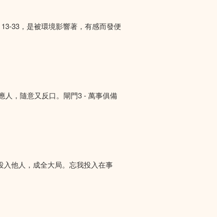
13-33，是被環境影響著，有感而發便
答應人，隨意又反口。閘門3 - 萬事俱備
投入他人，成全大局。忘我投入在事