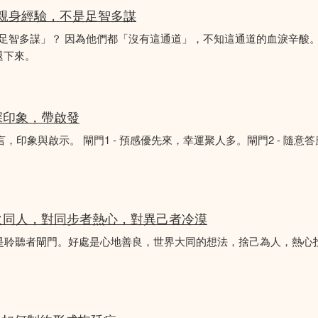
的親身經驗，不是足智多謀
「足智多謀」？ 因為他們都「沒有這通道」，不知這通道的血淚辛酸。
退下來。
深印象，帶啟發
言，印象與啟示。 閘門1 - 預感優先來，幸運聚人多。閘門2 - 隨意
火同人，對同步者熱心，對異己者冷漠
不是聆聽者閘門。好處是心地善良，世界大同的想法，捨己為人，熱心