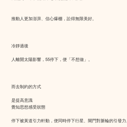
推動人更加澎湃、信心爆棚，訟得無限美好。
冷靜過後
人離開太陽影響，55停下，便「不想做」。
而去制約的方式
是提高意識
覺知思想感受狀態
停下被黃道引力軒動，便同時停下行星、閘門對脈輪的引發力