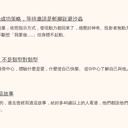
動成功策略，等待邀請是斬腳趾避沙蟲
能量，依照指示方式，發現動力都回來了，感覺好神奇。投射者無動
想「我要做.....」但身體不起動。
分析，不是類型對類型
薦骨中心，體驗什麼是愛，什麼使自己快樂。 從G中心了解自己與他
似這故事
故事的，過去曾經寫過這故事，給好多40歲以上的人看過，他們都說他
受。