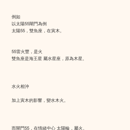
例如
以太陽55閘門為例
太陽55，雙魚座，在寅木。
55雷火豐，是火
雙魚座是海王星 屬水星座，原為木星。
水火相沖
加上寅木的影響，變水木火。
而閘門55，在情緒中心 太陽輪，屬火。