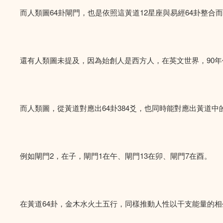
而人類圖64卦閘門，也是依照這黃道12星座與易經64卦整合
還有人類圖未提及，因為始創人是西方人，在英文世界，90年
而人類圖，從黃道對應出64卦384爻，也同時能對應出黃道中的
例如閘門2，在子，閘門1在午、閘門13在卯、閘門7在酉。
在黃道64卦，金木水火土五行，同樣推動人性以干支能量的相