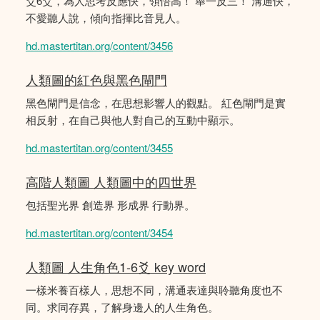
爻6爻，為人思考反應快，領悟高！ 舉一反三！ 溝通快，
不愛聽人說，傾向指揮比音見人。
hd.mastertitan.org/content/3456
人類圖的紅色與黑色閘門
黑色閘門是信念，在思想影響人的觀點。 紅色閘門是實
相反射，在自己與他人對自己的互動中顯示。
hd.mastertitan.org/content/3455
高階人類圖 人類圖中的四世界
包括聖光界 創造界 形成界 行動界。
hd.mastertitan.org/content/3454
人類圖 人生角色1-6爻 key word
一樣米養百樣人，思想不同，溝通表達與聆聽角度也不
同。求同存異，了解身邊人的人生角色。