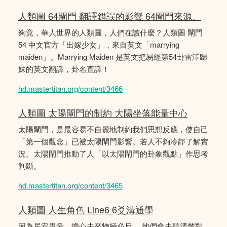
人類圖 64閘門 翻譯錯誤的影響 64閘門來源。
夠竟，華人世界的人類圖，人們在讀什麼？人類圖 閘門
54 中文官方「出嫁少女」，來自英文「marrying
maiden」。Marrying Maiden 是英文把易經第54卦雷澤歸
妹的英文翻譯，卦名直譯！
hd.mastertitan.org/content/3466
人類圖 太陽閘門的制約 大陽坐落能量中心
太陽閘門，是最容易不自覺地制約我們思想反應，使自己
「第一個觀念」已被太陽閘門影響。若人不夠冷靜了解實
況。太陽閘門推動了人「以太陽閘門的卦象觀點」作思考
判斷。
hd.mastertitan.org/content/3465
人類圖 人生角色 Line6 6爻溝通學
因為居安思危，擔心未來物極必反， 他們會未聽清楚對