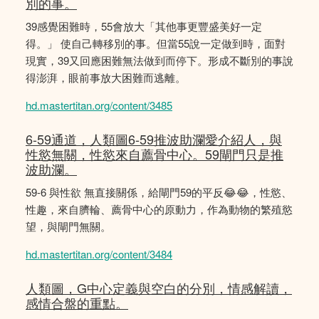
別的事。
39感覺困難時，55會放大「其他事更豐盛美好一定
得。」 使自己轉移別的事。但當55說一定做到時，面對
現實，39又回應困難無法做到而停下。形成不斷別的事說
得澎湃，眼前事放大困難而逃離。
hd.mastertitan.org/content/3485
6-59通道，人類圖6-59推波助瀾愛介紹人，與
性慾無關，性慾來自薦骨中心。59閘門只是推
波助瀾。
59-6 與性欲 無直接關係，給閘門59的平反😂😂，性慾、
性趣，來自臍輪、薦骨中心的原動力，作為動物的繁殖慾
望，與閘門無關。
hd.mastertitan.org/content/3484
人類圖，G中心定義與空白的分別，情感解讀，
感情合盤的重點。