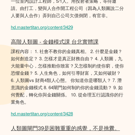
一位室內設計工程師，5/1人。用投射者策略，等待邀
請。由打工，變與人合作開工程公司（因為人類圖說二分
人要與人合作）弄到自己公司欠債倒閉，有官非。
hd.mastertitan.org/content/3429
高階人類圖 - 金錢模式課 台北實體課
課程內容： 1. 社會不教你的金錢真相。 2. 什麼是金錢？
如何創造定？ 3. 怎樣才是真正財務自由？ 4. 人類圖，九
大能量中心，怎樣推動你致富？又怎樣制約使你窮，使你
恐懼金錢？ 5. 人生角色，如何引導財富，又如何破財？
6. 人類圖vs 財商4類人心態。 你知道你是哪類人？ 7. 潛
意識的金錢模式 8. 64閘門如何制約你的金錢流動？ 9. 如
何覺配，轉化你與金錢關係。 10. 從命理五行認識你的行
業角色。
hd.mastertitan.org/content/3428
人類圖閘門39是困難重重的感覺，不是挑釁。