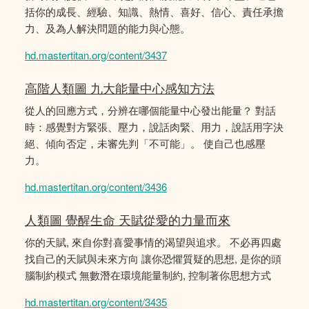
括你的成長、經驗、知識、熱情、喜好、信心、責任承擔
力、及為人解決問題的能力與心態。
hd.mastertitan.org/content/3437
高階人類圖 九大能量中心感知方法
從人的回應方式，分辨在哪個能量中心發出能量？ 對話
時：感覺對方緊張、壓力，說話肉緊、用力，說話用字決
絕、傾向否定，未審先判「不可能」。 使自己也感壓
力。
hd.mastertitan.org/content/3436
人類圖 覺醒生命 天賦從愛的力量而來
你的天賦, 來自你對喜愛事情的渴望與追求。 不必再四處
找自己的天賦與未來方向 讓你恐懼質疑的思想, 是你的頭
腦制約模式 無數潛在環境能量制約, 控制著你思想方式
hd.mastertitan.org/content/3435