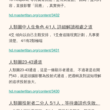
容，直接影響「回應」，真實例子。
hd.mastertitan.org/content/3432
人類圖中人生角色 4/1人 詳細解讀相處之道
4爻 傾向以自己主觀安排， 1爻會追隨現實計劃，凡事要
清楚。 4/1有2類極端
hd.mastertitan.org/content/3431
人類圖23-43通道
人類圖23-43通道，這是一條顯示者通道。 不過著是在閘
門43，就是頭腦影響為投射式通道，把遇輯及對認知理解
的追求投射放大。
hd.mastertitan.org/content/3430
人類圖投射者二分人 5/1人，等待邀請也失敗。