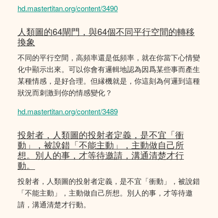
hd.mastertitan.org/content/3490
人類圖的64閘門，與64個不同平行空間的轉移
換象
不同的平行空間，高頻率還是低頻率，就在你當下心情變
化中顯示出來。可以你會有邏輯地認為因爲某些事而產生
某種情感，是好合理。但縁機就是，你這刻為何邏到這種
狀況而刺激到你的情感變化？
hd.mastertitan.org/content/3489
投射者，人類圖的投射者定義，是不宜「衝
動」，被說錯「不能主動」，主動做自己所
想。別人的事，才等待邀請，溝通清楚才行
動。
投射者，人類圖的投射者定義，是不宜「衝動」，被說錯
「不能主動」，主動做自己所想。別人的事，才等待邀
請，溝通清楚才行動。