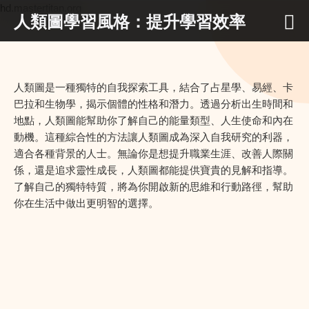
hd.mastertitan.org
人類圖學習風格：提升學習效率
人類圖是一種獨特的自我探索工具，結合了占星學、易經、卡
巴拉和生物學，揭示個體的性格和潛力。透過分析出生時間和
地點，人類圖能幫助你了解自己的能量類型、人生使命和內在
動機。這種綜合性的方法讓人類圖成為深入自我研究的利器，
適合各種背景的人士。無論你是想提升職業生涯、改善人際關
係，還是追求靈性成長，人類圖都能提供寶貴的見解和指導。
了解自己的獨特特質，將為你開啟新的思維和行動路徑，幫助
你在生活中做出更明智的選擇。