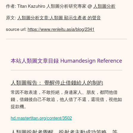
作者: Titan Kazuhiro 人類圖分析研究專家 @
人類圖分析
原文:
人類圖分析文章:人類圖 顯示生產者 的聲音
source url:
https://www.renleitu.asia/blog/2341
本站人類圖文章目録 Humandesign Reference
人類圖報告： 覺醒停止借錢給人的制約
常因不敢表達，不敢拒絕，身邊家人、朋友，都問他借
錢，借錢後自己不敢追，他人借了不還，還現借，視他如
提款機。
hd.mastertitan.org/content/3502
人類圖投射者覺醒，投射者主動成功策略，等