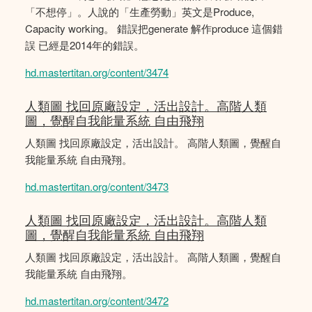
「不想停」。人說的「生產勞動」英文是Produce,
Capacity working。 錯誤把generate 解作produce 這個錯
誤 已經是2014年的錯誤。
hd.mastertitan.org/content/3474
人類圖 找回原廠設定，活出設計。高階人類
圖，覺醒自我能量系統 自由飛翔
人類圖 找回原廠設定，活出設計。 高階人類圖，覺醒自
我能量系統 自由飛翔。
hd.mastertitan.org/content/3473
人類圖 找回原廠設定，活出設計。高階人類
圖，覺醒自我能量系統 自由飛翔
人類圖 找回原廠設定，活出設計。 高階人類圖，覺醒自
我能量系統 自由飛翔。
hd.mastertitan.org/content/3472