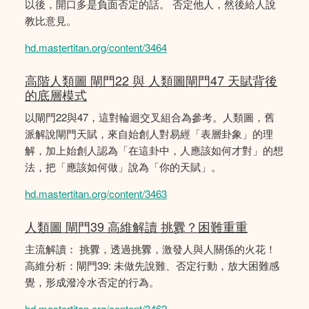
以後，開口多是負面否定的話。 否定他人，然後給人說
教比意見。
hd.mastertitan.org/content/3464
高階人類圖 閘門22 與 人類圖閘門47 天賦背後
的底層模式
以閘門22與47，這對輪迴交叉組合為參考。人類圖，舊
派解說閘門天賦，來自始創人對易經「表層卦象」的理
解，加上始創人認為「在這卦中，人應該如何才對」的想
法，把「應該如何做」說為「你的天賦」。
hd.mastertitan.org/content/3463
人類圖 閘門39 高維解讀 挑釁？困難重重
主流解讀： 挑釁，透過挑釁，激發人與人關係的火花！
高維分析：閘門39: 未做先說難、否定行動，放大困難感
覺，形成潑冷水否定的行為。
hd.mastertitan.org/content/3462