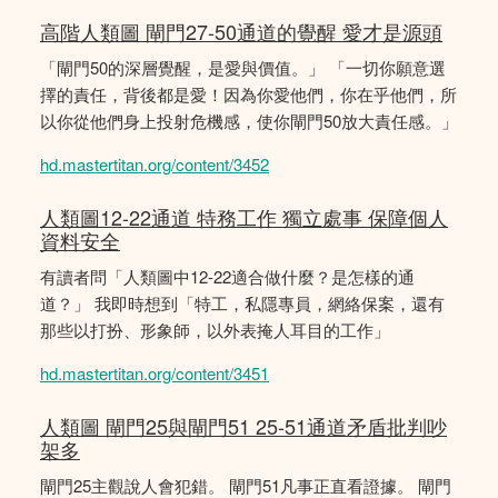
高階人類圖 閘門27-50通道的覺醒 愛才是源頭
「閘門50的深層覺醒，是愛與價值。」 「一切你願意選
擇的責任，背後都是愛！因為你愛他們，你在乎他們，所
以你從他們身上投射危機感，使你閘門50放大責任感。」
hd.mastertitan.org/content/3452
人類圖12-22通道 特務工作 獨立處事 保障個人
資料安全
有讀者問「人類圖中12-22適合做什麼？是怎樣的通
道？」 我即時想到「特工，私隱專員，網絡保案，還有
那些以打扮、形象師，以外表掩人耳目的工作」
hd.mastertitan.org/content/3451
人類圖 閘門25與閘門51 25-51通道矛盾批判吵
架多
閘門25主觀說人會犯錯。 閘門51凡事正直看證據。 閘門