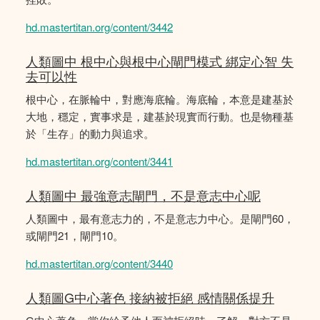
hd.mastertitan.org/content/3442
人類圖中 根中心與根中心閘門模式 綁定心智 失
去可以性
根中心，在脈輪中，對應海底輪。海底輪，本意是建基於
大地，穩定，實事求是，建基於現實而行動。也是物種基
於「生存」的動力與追求。
hd.mastertitan.org/content/3441
人類圖中 最強意志閘門，不是意志中心呢
人類圖中，最有意志力的，不是意志力中心。是閘門60，
或閘門21，閘門10。
hd.mastertitan.org/content/3440
人類圖G中心著色 接納被拒絕 感情關係提升