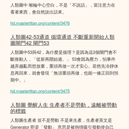
人類圖中 喉輪中心空白，不是「不說話」，當注意力在
看著東西，會自然說出話來。
hd.mastertitan.org/content/3476
人類圖42-53通道 循環通道 不斷重新開始人類
圖閘門42 閘門53
人類圖中53與42，為什麼是循理？是因為這2個閘門會不
斷推動人，「從新再開始過。」 53會因為壓力，怕事件
越弄越亂而想放棄，重頭再做一次才安心。若然先冷靜休
息再回來，就會發現「無須重頭再做，也能一修正回到預
期中。」
hd.mastertitan.org/content/3475
人類圖 覺醒人生 生產者不是勞動，遠離被勞動
的標籤
人類圖生產者 並不是勞動 不是來生產，生產者英文是
Generator 即是「發動」 意思是被熱情吸引發動使自己