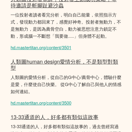
待邀請是斬腳趾避沙蟲
一位投射者讀者看完分析，明白自己能量，依照指示方
式，發現動力都回來了，感覺好神奇。投射者無動力，不
是無動力，是因為薦骨空白，動力被思想注意力鎖定不
動，形成腦一不斷想「我要做.....」但身體不起動。
hd.mastertitan.org/content/3501
人類圖human design愛情分析，不是類型對類
型
人類圖的愛情分析，從自己的G中心/薦骨中心，體驗什麼
是愛，什麼使自己快樂。 從G中心了解自己與他人的情感
如何連結。
hd.mastertitan.org/content/3500
13-33通道的人，好多都有類似這故事
13-33通道的人，好多都有類似這故事的，過去曾經寫過