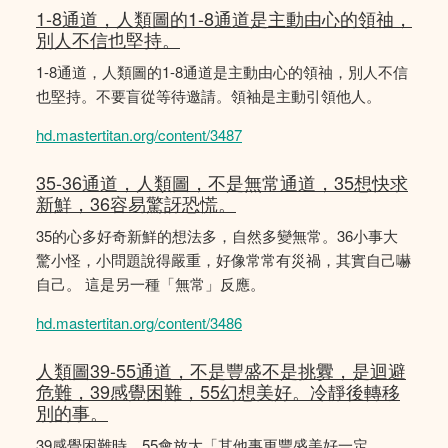
1-8通道，人類圖的1-8通道是主動由心的領䄂，
別人不信也堅持。
1-8通道，人類圖的1-8通道是主動由心的領䄂，別人不信
也堅持。不要盲從等待邀請。領袖是主動引領他人。
hd.mastertitan.org/content/3487
35-36通道，人類圖，不是無常通道，35想快求
新鮮，36容易驚訝恐慌。
35的心多好奇新鮮的想法多，自然多變無常。36小事大
驚小怪，小問題說得嚴重，好像常常有災禍，其實自己嚇
自己。 這是另一種「無常」反應。
hd.mastertitan.org/content/3486
人類圖39-55通道，不是豐盛不是挑釁，是迴避
危難，39感覺困難，55幻想美好。冷靜後轉移
別的事。
39感覺困難時，55會放大「其他事更豐盛美好一定