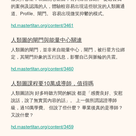
的案例及認識的人，體驗較容易出現這些狀況的人類圖通
道、Profile、閘門。 容易出現微笑抑鬱的模式。
hd.mastertitan.org/content/3461
人類圖的閘門與能量中心關連
人類圖的閘門，並非來自能量中心，閘門，被行星方位綁
定，其閘門卦象的五行訊息，影響自己與脈輪的共震。
hd.mastertitan.org/content/3460
人類圖課程要10萬成導師，值得嗎
人類圖諮詢 好多時聽方間的解說 都是「感覺良好、安慰
說話，說了無實質內容的話」。 上一個所謂認證導師
級，過10萬學費。 但說了些什麼？ 畢業後真的是導師？
又說什麼？
hd.mastertitan.org/content/3459