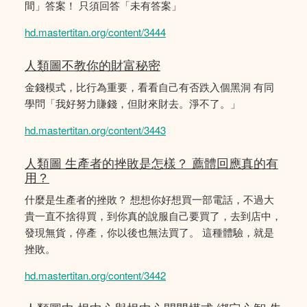
間」答案！ 只須回答「未有答案」
hd.mastertitan.org/content/3444
人類圖不教你的財富秘密
金錢模式，比行為重要，看看自己有否跌入個黑洞 有同
學問「我好努力賺錢，但財來財去。淨不了。」
hd.mastertitan.org/content/3443
人類圖 生產者的挫敗是怎樣？ 薦體回應真的有
用？
什麼是生產者的挫敗？ 想想你好想買一部電話，不過大
貴一直不捨得買，到你真的說服自己要買了，去到店中，
發現無貨，停產，你以後也無法買了。 這種體驗，就是
挫敗。
hd.mastertitan.org/content/3442