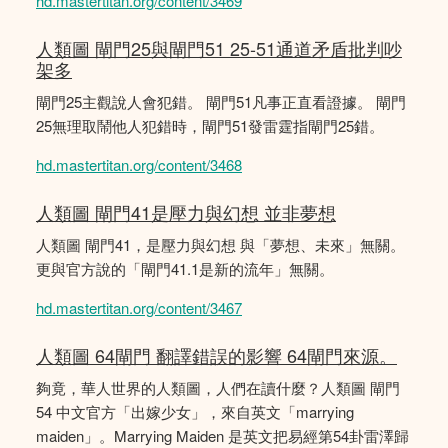
hd.mastertitan.org/content/3469
人類圖 閘門25與閘門51 25-51通道矛盾批判吵
架多
閘門25主觀說人會犯錯。 閘門51凡事正直看證據。 閘門
25無理取鬧他人犯錯時，閘門51發雷霆指閘門25錯。
hd.mastertitan.org/content/3468
人類圖 閘門41是壓力與幻想 並非夢想
人類圖 閘門41，是壓力與幻想 與「夢想、未來」無關。
更與官方說的「閘門41.1是新的流年」無關。
hd.mastertitan.org/content/3467
人類圖 64閘門 翻譯錯誤的影響 64閘門來源。
夠竟，華人世界的人類圖，人們在讀什麼？人類圖 閘門
54 中文官方「出嫁少女」，來自英文「marrying
maiden」。Marrying Maiden 是英文把易經第54卦雷澤歸