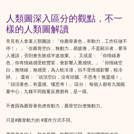
人類圖深入區分的觀點，不一
樣的人類圖解讀
常見有人拿著人類圖說：「你薦骨著色，有動力，工作狂做不
停！」，「你薦骨空白，無動力，易疲倦，不是顯示者，要等
人邊請，否則會失敗或半途放棄。」 又或是： 「你情緒著
色，你有情緒感受較豐富，會影響人重感情。」「你情緒空
白，無情緒，無感受，為人較冷漠，但不受情感影響，較冷
靜。」 還有：「頭頂空白，沒有頭腦、不思考！無靈感！」
「頭頂著色，有靈感、懂思考！」 區分： 每個人都有九個能
量中心，九種不同能量反應都有，是一樣。
不會因為薦骨著色便有動力，薦骨空白便無動力。
只是#薦骨動力的 #運作方式不同。