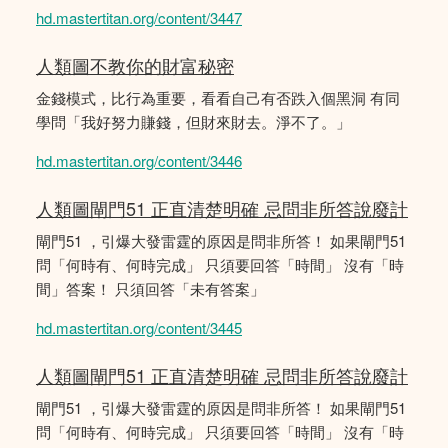
hd.mastertitan.org/content/3447
人類圖不教你的財富秘密
金錢模式，比行為重要，看看自己有否跌入個黑洞 有同
學問「我好努力賺錢，但財來財去。淨不了。」
hd.mastertitan.org/content/3446
人類圖閘門51 正直清楚明確 忌問非所答說廢計
閘門51 ，引爆大發雷霆的原因是問非所答！ 如果閘門51
問「何時有、何時完成」 只須要回答「時間」 沒有「時
間」答案！ 只須回答「未有答案」
hd.mastertitan.org/content/3445
人類圖閘門51 正直清楚明確 忌問非所答說廢計
閘門51 ，引爆大發雷霆的原因是問非所答！ 如果閘門51
問「何時有、何時完成」 只須要回答「時間」 沒有「時