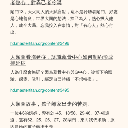
者熱心，對異己者冷漠
閘門13，天火同人的天賦盲點，這不是聆聽者閘門。好處
是心地善良，世界大同的想法，捨己為人，熱心投入他
人，成全大局。忘我投入在事情，對「有心人」熱心付
出。
hd.mastertitan.org/content/3496
人類圖看拖延症，認識薦骨中心如何制約形成
拖延症
人為什麼會拖延？因為薦骨中心與G中心，被當下的體
驗、感覺、吸引，綁定自己持續「不想轉換」。
hd.mastertitan.org/content/3495
人類圖故事，孩子離家出走的苦媽。
一位4/6的媽媽，帶有21-45、18/58、29-46、37-40通
道，還有62、25、26、27、28閘門，來向我們求助，原
因是她的孩子離街出走。