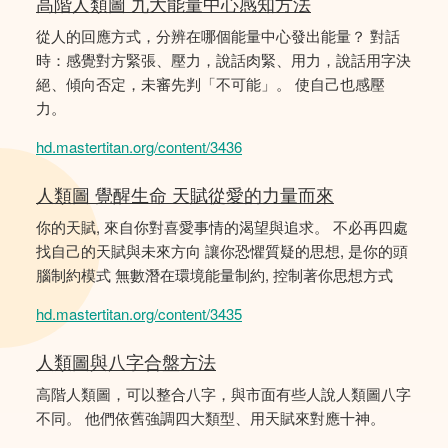
高階人類圖 九大能量中心感知方法
從人的回應方式，分辨在哪個能量中心發出能量？ 對話
時：感覺對方緊張、壓力，說話肉緊、用力，說話用字決
絕、傾向否定，未審先判「不可能」。 使自己也感壓
力。
hd.mastertitan.org/content/3436
人類圖 覺醒生命 天賦從愛的力量而來
你的天賦, 來自你對喜愛事情的渴望與追求。 不必再四處
找自己的天賦與未來方向 讓你恐懼質疑的思想, 是你的頭
腦制約模式 無數潛在環境能量制約, 控制著你思想方式
hd.mastertitan.org/content/3435
人類圖與八字合盤方法
高階人類圖，可以整合八字，與市面有些人說人類圖八字
不同。 他們依舊強調四大類型、用天賦來對應十神。