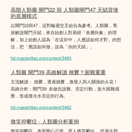
高階人類圖 閘門22 與 人類圖閘門47 天賦背後
的底層模式
以閘門22與47，這對輪迴交叉組合為參考。人類圖，舊
派解說閘門天賦，來自始創人對易經「表層卦象」的理
解，加上始創人認為「在這卦中，人應該如何才對」的想
法，把「應該如何做」說為「你的天賦」。
hd.mastertitan.org/content/3463
人類圖 閘門39 高維解讀 挑釁？困難重重
主流解讀： 挑釁，透過挑釁，激發人與人關係的火花！
高維分析：閘門39: 未做先說難、否定行動，放大困難感
覺，形成潑冷水否定的行為。
hd.mastertitan.org/content/3462
微笑抑鬱症 - 人類圖分析案例
微笑抑鬱症，表面開心正面，背人痛苦鬰結。 從過去我