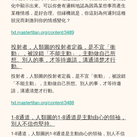
化中顯示出來。可以你會有邏輯地認為因爲某些事而產生
某種情感，是好合理。但縁機就是，你這刻為何邏到這種
狀況而刺激到你的情感變化？
hd.mastertitan.org/content/3489
投射者，人類圖的投射者定義，是不宜「衝
動」，被說錯「不能主動」，主動做自己所
想。別人的事，才等待邀請，溝通清楚才行
動。
投射者，人類圖的投射者定義，是不宜「衝動」，被說錯
「不能主動」，主動做自己所想。別人的事，才等待邀
請，溝通清楚才行動。
hd.mastertitan.org/content/3488
1-8通道，人類圖的1-8通道是主動由心的領䄂，
別人不信也堅持。
1-8通道，人類圖的1-8通道是主動由心的領䄂，別人不信