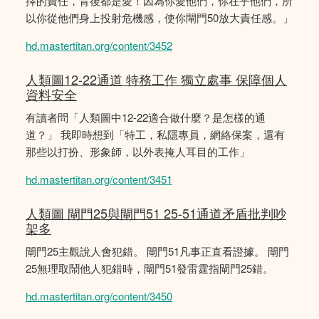
擇的責任，背後都是愛！因為你愛他們，你在乎他們，所
以你從他們身上投射危機感，使你閘門50放大責任感。」
hd.mastertitan.org/content/3452
人類圖12-22通道 特務工作 獨立處事 保障個人
資料安全
有讀者問「人類圖中12-22適合做什麼？是怎樣的通
道？」 我即時想到「特工，私隱專員，網絡保案，還有
那些以打扮、形象師，以外表掩人耳目的工作」
hd.mastertitan.org/content/3451
人類圖 閘門25與閘門51 25-51通道矛盾批判吵
架多
閘門25主觀說人會犯錯。 閘門51凡事正直看證據。 閘門
25無理取鬧他人犯錯時，閘門51發雷霆指閘門25錯。
hd.mastertitan.org/content/3450