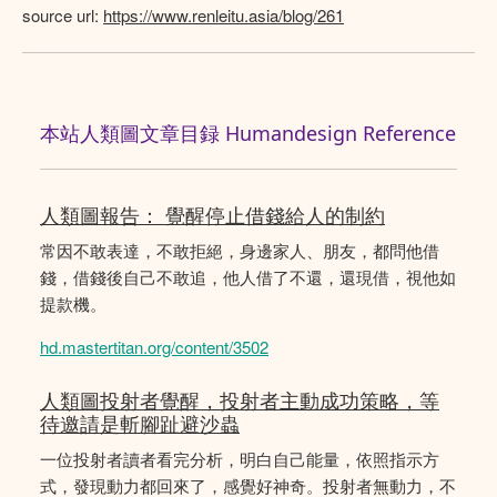
source url:
https://www.renleitu.asia/blog/261
本站人類圖文章目録 Humandesign Reference
人類圖報告： 覺醒停止借錢給人的制約
常因不敢表達，不敢拒絕，身邊家人、朋友，都問他借
錢，借錢後自己不敢追，他人借了不還，還現借，視他如
提款機。
hd.mastertitan.org/content/3502
人類圖投射者覺醒，投射者主動成功策略，等
待邀請是斬腳趾避沙蟲
一位投射者讀者看完分析，明白自己能量，依照指示方
式，發現動力都回來了，感覺好神奇。投射者無動力，不