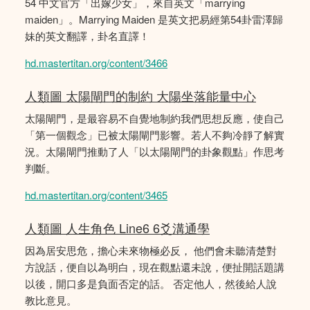
54 中文官方「出嫁少女」，來自英文「marrying
maiden」。Marrying Maiden 是英文把易經第54卦雷澤歸
妹的英文翻譯，卦名直譯！
hd.mastertitan.org/content/3466
人類圖 太陽閘門的制約 大陽坐落能量中心
太陽閘門，是最容易不自覺地制約我們思想反應，使自己
「第一個觀念」已被太陽閘門影響。若人不夠冷靜了解實
況。太陽閘門推動了人「以太陽閘門的卦象觀點」作思考
判斷。
hd.mastertitan.org/content/3465
人類圖 人生角色 Line6 6爻溝通學
因為居安思危，擔心未來物極必反， 他們會未聽清楚對
方說話，便自以為明白，現在觀點還未說，便扯開話題講
以後，開口多是負面否定的話。 否定他人，然後給人說
教比意見。