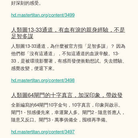
好深刻的感受。
hd.mastertitan.org/content/3499
人類圖13-33通道，有血有淚的親身經驗，不是
足智多謀
人類圖13-33通道，為什麼被官方指「足智多謀」？ 因為
他們都「沒有這通道」，不知這通道的血淚辛酸。13-
33，是被環境影響著，有感而發便衝動想試。失去體驗、
感覺改變，便退下來。
hd.mastertitan.org/content/3498
人類圖64閘門的十字真言，加深印象，帶啟發
全新編寫的64閘門10字金句，10字真言，印象與啟示。
閘門1 - 預感優先來，幸運聚人多。閘門2 - 隨意答應人，
隨意又反口。閘門3 - 萬事俱備全，囤積再準備。
hd.mastertitan.org/content/3497