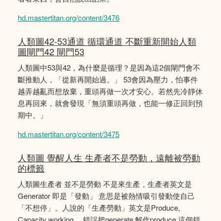
hd.mastertitan.org/content/3476
人類圖42-53通道 循環通道 不斷重新開始人類
圖閘門42 閘門53
人類圖中53與42，為什麼是循理？是因為這2個閘門會不
斷推動人，「從新再開始過。」 53會因為壓力，怕事件
越弄越亂而想放棄，重頭再做一次才安心。若然先冷靜休
息再回來，就會發現「無須重頭再做，也能一修正回到預
期中。」
hd.mastertitan.org/content/3475
人類圖 覺醒人生 生產者不是勞動，遠離被勞動
的標籤
人類圖生產者 並不是勞動 不是來生產，生產者英文是
Generator 即是「發動」 意思是被熱情吸引發動使自己
「不想停」。人說的「生產勞動」英文是Produce,
Capacity working。 錯誤把generate 解作produce 這個錯