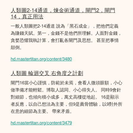
人類圖2-14通道，煉金術通道，閘門2，閘門
14，真正用法
一般人類圖把2-14通道 說為「黑石成金」，把他們定義
為賺錢天賦。第一，金錢不是他們所理解。人面對金錢，
貪婪恐懼我執計算，會打亂各閘門及思想。 甚至把事情
顛倒。
hd.mastertitan.org/content/3480
人類圖 輪迴交叉 右角度之計劃
閘門16當小心謹慎，防範於未焉，會看人微頭眼額，小心
做準備才能輕鬆。博取人認同、小心得失人。 同時9會針
對細節，也傾向積小成多，萬丈高樓從地起。 16是顯示
者反應，以自己想法為主要，但9是薦骨體驗，以9對外所
在意的細節為主要。 帶來矛盾。
hd.mastertitan.org/content/3479