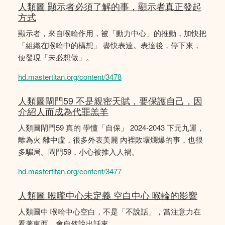
人類圖 顯示者必須了解的事，顯示者真正發起
方式
顯示者，來自喉輪作用，被「動力中心」的推動，加快把
「組織在喉輪中的構想」 盡快表達。表達後，停下來，
便發現「未必想做」。
hd.mastertitan.org/content/3478
人類圖閘門59 不是親密天賦，要保護自己，因
介紹人而成為代罪羔羊
人類圖閘門59 真的 學懂「自保」 2024-2043 下元九運，
離為火 離中虛，很多外表美麗 內裡敗壞爛爆的事，也很
多騙局。閘門59，小心被推入人禍。
hd.mastertitan.org/content/3477
人類圖 喉嚨中心未定義 空白中心 喉輪的影響
人類圖中 喉輪中心空白，不是「不說話」，當注意力在
看著東西，會自然說出話來。