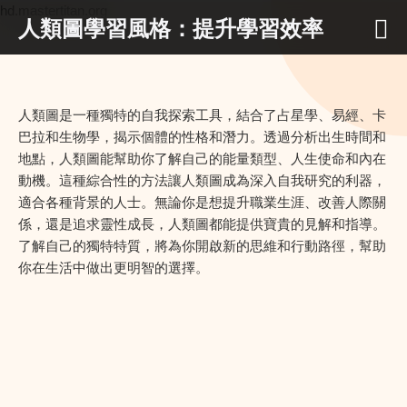
hd.mastertitan.org
人類圖學習風格：提升學習效率
人類圖是一種獨特的自我探索工具，結合了占星學、易經、卡
巴拉和生物學，揭示個體的性格和潛力。透過分析出生時間和
地點，人類圖能幫助你了解自己的能量類型、人生使命和內在
動機。這種綜合性的方法讓人類圖成為深入自我研究的利器，
適合各種背景的人士。無論你是想提升職業生涯、改善人際關
係，還是追求靈性成長，人類圖都能提供寶貴的見解和指導。
了解自己的獨特特質，將為你開啟新的思維和行動路徑，幫助
你在生活中做出更明智的選擇。