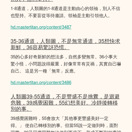
1-8通道，人類圖的1-8通道是主動由心的領䄂，別人不信
也堅持。不要盲從等待邀請。領袖是主動引領他人。
hd.mastertitan.org/content/3487
35-36通道，人類圖，不是無常通道，35想快求
新鮮，36容易驚訝恐慌。
35的心多好奇新鮮的想法多，自然多變無常。36小事大
驚小怪，小問題說得嚴重，好像常常有災禍，其實自己嚇
自己。 這是另一種「無常」反應。
hd.mastertitan.org/content/3486
人類圖39-55通道，不是豐盛不是挑釁，是迴避
危難，39感覺困難，55幻想美好。冷靜後轉移
別的事。
39感覺困難時，55會放大「其他事更豐盛美好一定
得。」 使自己轉移別的事。但當55說一定做到時，面對