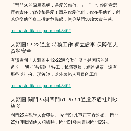
「閘門50的深層覺醒，是愛與價值。」 「一切你願意選
擇的責任，背後都是愛！因為你愛他們，你在乎他們，所
以你從他們身上投射危機感，使你閘門50放大責任感。」
hd.mastertitan.org/content/3452
人類圖12-22通道 特務工作 獨立處事 保障個人
資料安全
有讀者問「人類圖中12-22適合做什麼？是怎樣的通
道？」 我即時想到「特工，私隱專員，網絡保案，還有
那些以打扮、形象師，以外表掩人耳目的工作」
hd.mastertitan.org/content/3451
人類圖 閘門25與閘門51 25-51通道矛盾批判吵
架多
閘門25主觀說人會犯錯。 閘門51凡事正直看證據。 閘門
25無理取鬧他人犯錯時，閘門51發雷霆指閘門25錯。