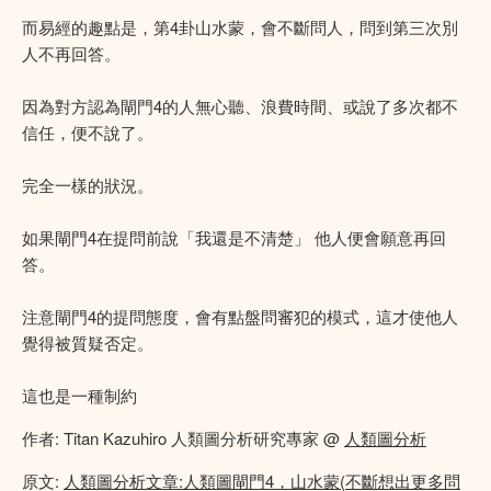
而易經的趣點是，第4卦山水蒙，會不斷問人，問到第三次別
人不再回答。
因為對方認為閘門4的人無心聽、浪費時間、或說了多次都不
信任，便不說了。
完全一樣的狀況。
如果閘門4在提問前說「我還是不清楚」 他人便會願意再回
答。
注意閘門4的提問態度，會有點盤問審犯的模式，這才使他人
覺得被質疑否定。
這也是一種制約
作者: Titan Kazuhiro 人類圖分析研究專家 @
人類圖分析
原文:
人類圖分析文章:人類圖閘門4，山水蒙(不斷想出更多問