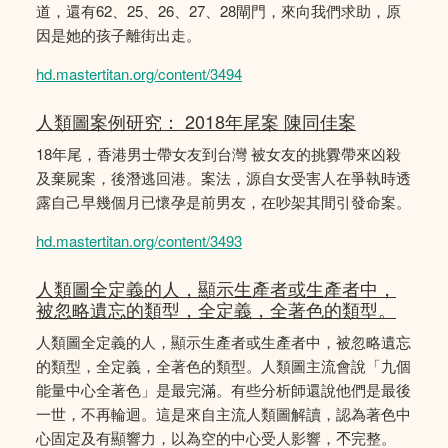
道，還有62、25、26、27、28閘門，來向我們求助，原
因是她的孩子離街出走。
hd.mastertitan.org/content/3494
人類圖案例研究： 2018年尾案 陳同佳案
18年尾，香港男士帶女友到台灣 被女友的挑釁帶來凶殺
及棄屍案，後潛逃回港。案法，源自女受害人在爭執時透
露自己早幾個月已懷孕是前男友，在吵架其間引發命案。
hd.mastertitan.org/content/3493
人類圖全定義的人，顯示生產者或生產者中，
被忽略遺忘的類型，全定義，全著色的類型。
人類圖全定義的人，顯示生產者或生產者中，被忽略遺忘
的類型，全定義，全著色的類型。人類圖主流會說「九個
能量中心全著色」是最完滿。有些分析師還說他們是最後
一世，不再輪迴。這是來自主流人類圖解讀，認為著色中
心固定及有顯響力，以為空的中心受人影響，𣎴完整。