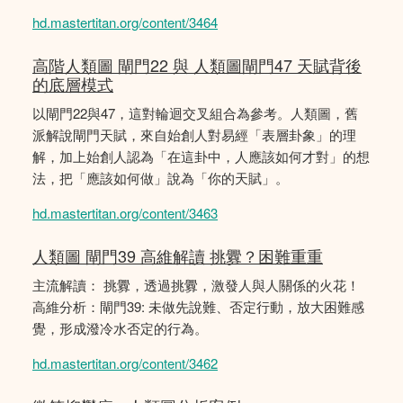
hd.mastertitan.org/content/3464
高階人類圖 閘門22 與 人類圖閘門47 天賦背後
的底層模式
以閘門22與47，這對輪迴交叉組合為參考。人類圖，舊
派解說閘門天賦，來自始創人對易經「表層卦象」的理
解，加上始創人認為「在這卦中，人應該如何才對」的想
法，把「應該如何做」說為「你的天賦」。
hd.mastertitan.org/content/3463
人類圖 閘門39 高維解讀 挑釁？困難重重
主流解讀： 挑釁，透過挑釁，激發人與人關係的火花！
高維分析：閘門39: 未做先說難、否定行動，放大困難感
覺，形成潑冷水否定的行為。
hd.mastertitan.org/content/3462