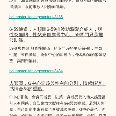
現實，39又回應困難無法做到而停下。形成不斷別的事說
得澎湃，眼前事放大困難而逃離。
hd.mastertitan.org/content/3485
6-59通道，人類圖6-59推波助瀾愛介紹人，與
性慾無關，性慾來自薦骨中心。59閘門只是推
波助瀾。
59-6 與性欲 無直接關係，給閘門59的平反😂😂，性慾、
性趣，來自臍輪、薦骨中心的原動力，作為動物的繁殖慾
望，與閘門無關。
hd.mastertitan.org/content/3484
人類圖，G中心定義與空白的分別，情感解讀，
感情合盤的重點。
G中心著色，會身同感受，以第一身感受代入他人感受當
別人有同感，自己會放大嚮往有feel與共鳴感。若別人無
感，自己即使本來有感也會被減淡感覺。G中心著色，面
對他人的拒絕、不接納時，會加一分被忽略、失望、空虛